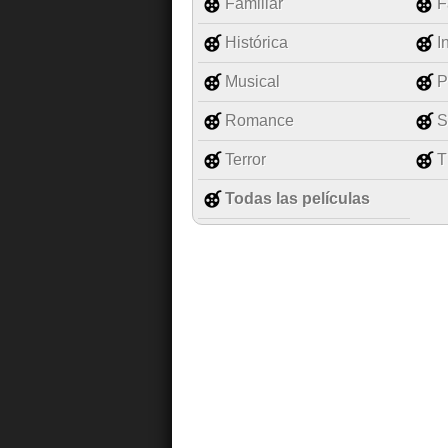
Familiar
F
Histórica
I
Musical
P
Romance
S
Terror
T
Todas las películas