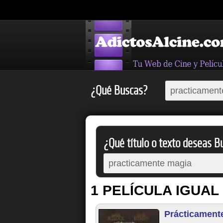
¿Qué Buscas?
¿Qué título o texto deseas Bu
1 PELÍCULA IGUAL
Prácticament