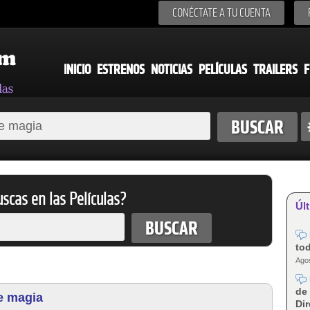
CONÉCTATE A TU CUENTA
INICIO
ESTRENOS
NOTICIAS
PELÍCULAS
TRAILERS
F
scas en las Películas?
Últ
tod
Agos
de 
e magia
Dir