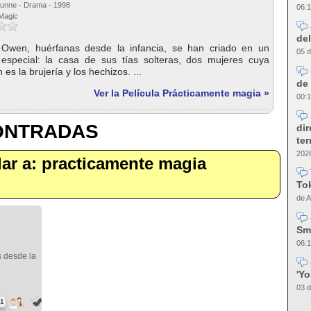
 Dunne - Drama - 1998
06:1
 Magic
del
Owen, huérfanas desde la infancia, se han criado en un
05 d
special: la casa de sus tías solteras, dos mujeres cuya
 es la brujería y los hechizos. ...
de 
Ver la Película Prácticamente magia »
00:1
CONTRADAS
dir
te
2026
ilar a: practicamente magia
Tok
de A
Sm
06:1
 desde la
'Y
03 d
31