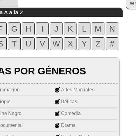
Ver
a A a la Z
F
G
H
I
J
K
L
M
N
S
T
U
V
W
X
Y
Z
#
AS POR GÉNEROS
nimación
Artes Marciales
iopic
Bélicas
ine Negro
Comedia
ocumental
Drama