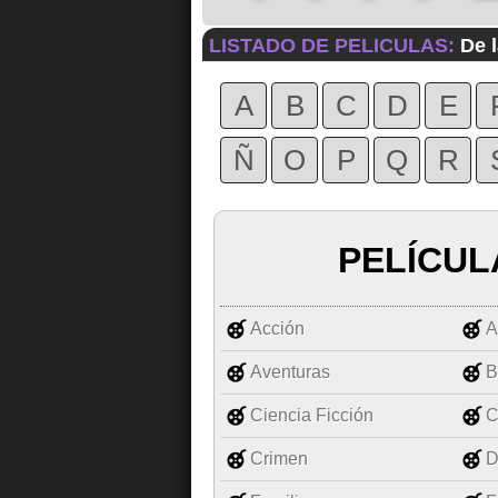
LISTADO DE PELICULAS:
De l
A
B
C
D
E
Ñ
O
P
Q
R
PELÍCUL
Acción
A
Aventuras
B
Ciencia Ficción
C
Crimen
D