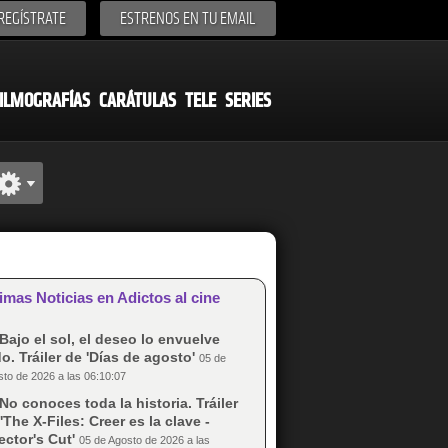
REGÍSTRATE
ESTRENOS EN TU EMAIL
ILMOGRAFÍAS
CARÁTULAS
TELE
SERIES
imas Noticias en Adictos al cine
Bajo el sol, el deseo lo envuelve
o. Tráiler de 'Días de agosto'
05 de
to de 2026 a las 06:10:07
No conoces toda la historia. Tráiler
'The X-Files: Creer es la clave -
ector's Cut'
05 de Agosto de 2026 a las