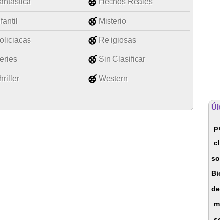
antástica
Hechos Reales
nfantil
Misterio
oliciacas
Religiosas
eries
Sin Clasificar
hriller
Western
Úl
p
c
so
Bi
de
m
s