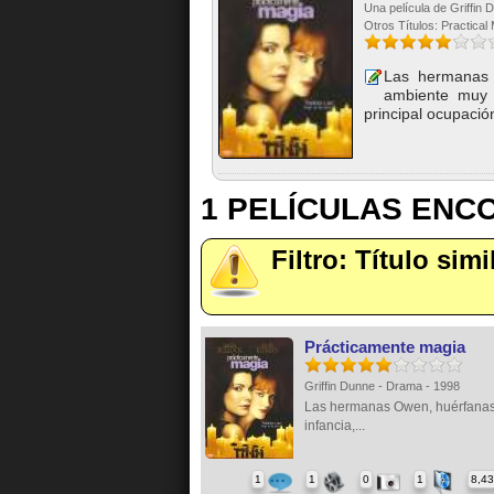
Una película de Griffin
Otros Títulos: Practical
Las hermanas 
ambiente muy e
principal ocupación
1 PELÍCULAS EN
Filtro: Título sim
Prácticamente magia
Griffin Dunne - Drama - 1998
Las hermanas Owen, huérfanas
infancia,...
1
1
0
1
8,4