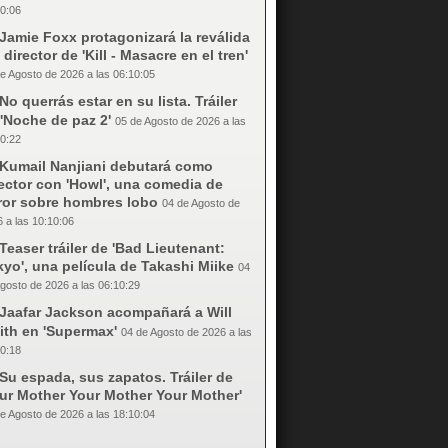
0:06
Jamie Foxx protagonizará la reválida
 director de 'Kill - Masacre en el tren'
e Agosto de 2026 a las 06:10:05
No querrás estar en su lista. Tráiler
'Noche de paz 2'
05 de Agosto de 2026 a las
0:22
Kumail Nanjiani debutará como
ector con 'Howl', una comedia de
rror sobre hombres lobo
04 de Agosto de
 a las 10:10:06
Teaser tráiler de 'Bad Lieutenant:
yo', una película de Takashi Miike
04
gosto de 2026 a las 06:10:29
Jaafar Jackson acompañará a Will
ith en 'Supermax'
04 de Agosto de 2026 a las
0:18
Su espada, sus zapatos. Tráiler de
our Mother Your Mother Your Mother'
e Agosto de 2026 a las 18:10:04