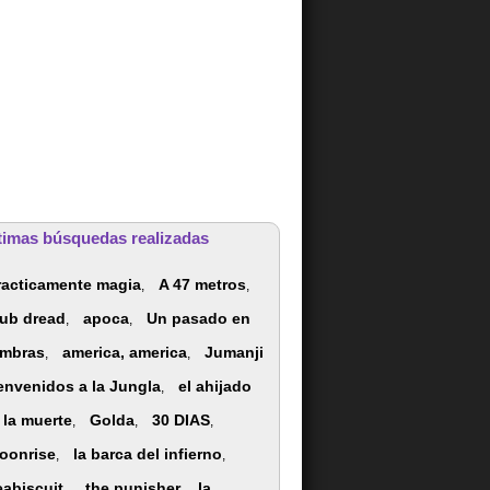
timas búsquedas realizadas
racticamente magia
A 47 metros
,
,
lub dread
apoca
Un pasado en
,
,
mbras
america, america
Jumanji
,
,
envenidos a la Jungla
el ahijado
,
 la muerte
Golda
30 DIAS
,
,
,
oonrise
la barca del infierno
,
,
eabiscuit,
the.punisher
la
,
,