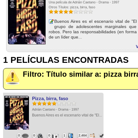
Una película de Adrián Caetano - Drama - 1997
Otros Títulos: pizza, birra, faso
Buenos Aires es el escenario vital de "
grupo de adolescentes marginales que
robos. Pero las responsabilidades (en forma 
de un líder que...
V
1 PELÍCULAS ENCONTRADAS
Filtro: Título similar a: pizza birr
Pizza, birra, faso
Adrián Caetano - Drama - 1997
Buenos Aires es el escenario vital de "El...
0
0
0
1
2,464