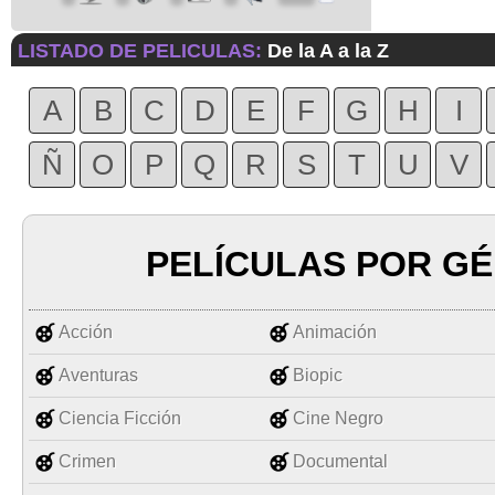
LISTADO DE PELICULAS:
De la A a la Z
A
B
C
D
E
F
G
H
I
Ñ
O
P
Q
R
S
T
U
V
PELÍCULAS POR G
Acción
Animación
Aventuras
Biopic
Ciencia Ficción
Cine Negro
Crimen
Documental