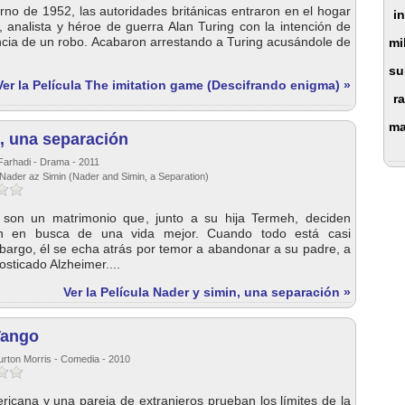
erno de 1952, las autoridades británicas entraron en el hogar
i
 analista y héroe de guerra Alan Turing con la intención de
uncia de un robo. Acabaron arrestando a Turing acusándole de
mil
su
Ver la Película The imitation game (Descifrando enigma) »
r
m
, una separación
Farhadi - Drama - 2011
 Nader az Simin (Nader and Simin, a Separation)
 son un matrimonio que, junto a su hija Termeh, deciden
n en busca de una vida mejor. Cuando todo está casi
bargo, él se echa atrás por temor a abandonar a su padre, a
osticado Alzheimer....
Ver la Película Nader y simin, una separación »
Tango
urton Morris - Comedia - 2010
icana y una pareja de extranjeros prueban los límites de la