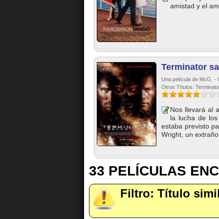
amistad y el am
Terminator sa
Una película de McG. - 
Otros Títulos: Terminato
Nos llevará al 
la lucha de lo
estaba previsto p
Wright, un extraño
33 PELÍCULAS EN
Filtro: Título simi