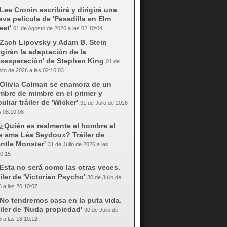
Lee Cronin escribirá y dirigirá una
va película de 'Pesadilla en Elm
eet'
01 de Agosto de 2026 a las 02:10:04
Zach Lipovsky y Adam B. Stein
igirán la adaptación de la
esesperación' de Stephen King
01 de
to de 2026 a las 02:10:03
Olivia Colman se enamora de un
mbre de mimbre en el primer y
uliar tráiler de 'Wicker'
31 de Julio de 2026
s 08:10:08
¿Quién es realmente el hombre al
e ama Léa Seydoux? Tráiler de
ntle Monster'
31 de Julio de 2026 a las
0:15
Esta no será como las otras veces.
iler de 'Victorian Psycho'
30 de Julio de
 a las 20:10:07
No tendremos casa en la puta vida.
iler de 'Nuda propiedad'
30 de Julio de
 a las 18:10:12