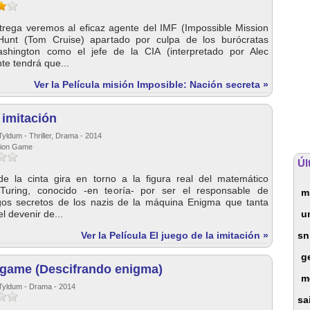
trega veremos al eficaz agente del IMF (Impossible Mission
Hunt (Tom Cruise) apartado por culpa de los burócratas
shington como el jefe de la CIA (interpretado por Alec
te tendrá que...
Ver la Película misión Imposible: Nación secreta »
 imitación
yldum - Thriller, Drama - 2014
ation Game
Úl
e la cinta gira en torno a la figura real del matemático
 Turing, conocido -en teoría- por ser el responsable de
mi
igos secretos de los nazis de la máquina Enigma que tanta
el devenir de...
u
Ver la Película El juego de la imitación »
sn
g
 game (Descifrando enigma)
m
 Tyldum - Drama - 2014
sa