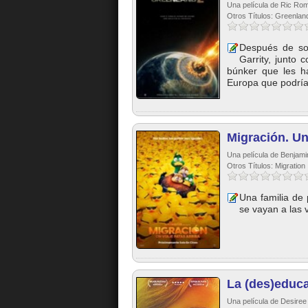
Una película de Ric Ro
Otros Títulos: Greenland
Después de sob
Garrity, junto 
búnker que les h
Europa que podría 
Migración. Un
Una película de Benjami
Otros Títulos: Migration
Una familia de
se vayan a las v
La (des)educ
Una película de Desire