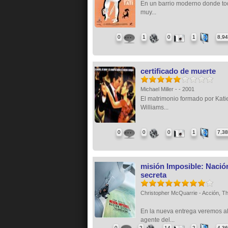
En un barrio moderno donde to
muy...
0
1
0
1
8,9
certificado de muerte
Michael Miller - - 2001
El matrimonio formado por Kati
Williams...
0
0
0
1
7,3
misión Imposible: Nació
secreta
Christopher McQuarrie - Acción, Thr
En la nueva entrega veremos al
agente del...
0
2
14
2
4,3