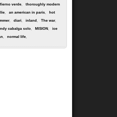
nfierno verde
thoroughly modern
,
lie
an american in paris
hot
,
,
mmer
diari
inland
The war
,
,
,
,
andy cabalga solo
MISION
ice
,
,
an
normal life
,
,