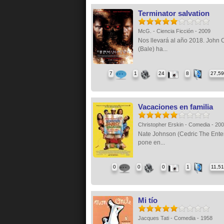
Terminator salvation
McG. - Ciencia Ficción - 2009
Nos llevará al año 2018. John
(Bale) ha...
7
1
24
8
27,5
Vacaciones en familia
Christopher Erskin - Comedia - 20
Nate Johnson (Cedric The Enter
pone en...
0
0
0
1
11,5
Mi tío
Jacques Tati - Comedia - 1958