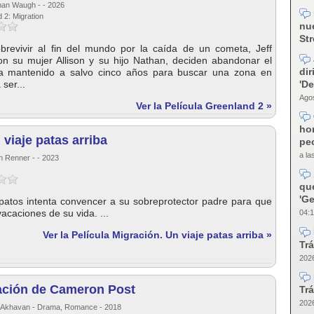
man Waugh - - 2026
 2: Migration
nue
Str
revivir al fin del mundo por la caída de un cometa, Jeff
con su mujer Allison y su hijo Nathan, deciden abandonar el
dir
a mantenido a salvo cinco años para buscar una zona en
'D
ser...
Agos
Ver la Película Greenland 2 »
ho
 viaje patas arriba
pec
a la
n Renner - - 2023
qu
'Ge
 patos intenta convencer a su sobreprotector padre para que
acaciones de su vida. ...
04:1
Ver la Película Migración. Un viaje patas arriba »
Trá
2026
ación de Cameron Post
Trá
2026
e Akhavan - Drama, Romance - 2018