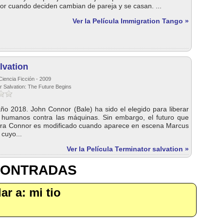
or cuando deciden cambian de pareja y se casan. ...
Ver la Película Immigration Tango »
lvation
Ciencia Ficción - 2009
r Salvation: The Future Begins
año 2018. John Connor (Bale) ha sido el elegido para liberar
s humanos contra las máquinas. Sin embargo, el futuro que
ara Connor es modificado cuando aparece en escena Marcus
 cuyo...
Ver la Película Terminator salvation »
CONTRADAS
lar a: mi tio