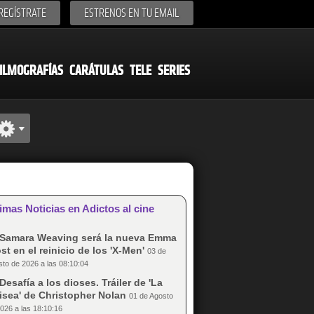
REGÍSTRATE
ESTRENOS EN TU EMAIL
ILMOGRAFÍAS
CARÁTULAS
TELE
SERIES
imas Noticias en Adictos al cine
Samara Weaving será la nueva Emma
st en el reinicio de los 'X-Men'
03 de
to de 2026 a las 08:10:04
Desafía a los dioses. Tráiler de 'La
isea' de Christopher Nolan
01 de Agosto
026 a las 18:10:16