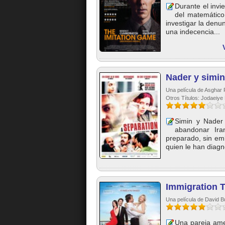
Durante el invi
del matemático,
investigar la den
una indecencia...
Nader y simin
Una película de Asghar 
Otros Títulos: Jodaeiye
Simin y Nader
abandonar Ira
preparado, sin em
quien le han diagn
Immigration 
Una película de David B
Una pareja amer