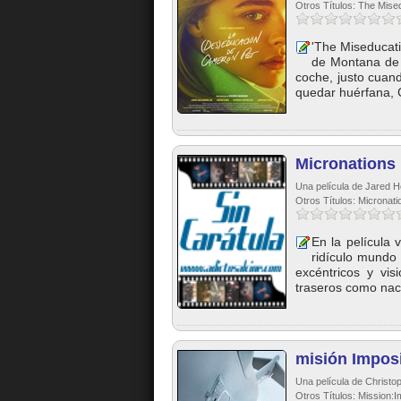
Otros Títulos: The Mise
'The Miseducati
de Montana de
coche, justo cuan
quedar huérfana, 
Micronations
Una película de Jared 
Otros Títulos: Micronati
En la película
ridículo mundo 
excéntricos y vis
traseros como nac
misión Imposi
Una película de Christop
Otros Títulos: Mission: