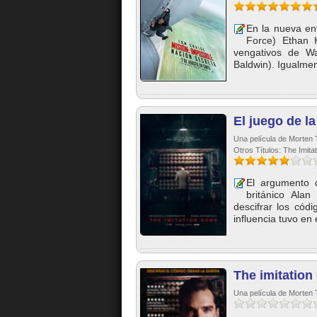
En la nueva en
Force) Ethan 
vengativos de Wa
Baldwin). Igualmen
El juego de la
Una película de Morten T
Otros Títulos: The Imit
El argumento d
británico Alan
descifrar los cód
influencia tuvo en 
The imitation
Una película de Morten