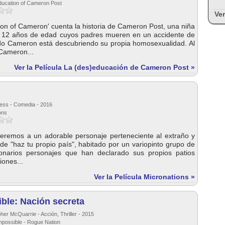
ducation of Cameron Post
Ver
on of Cameron' cuenta la historia de Cameron Post, una niña
 12 años de edad cuyos padres mueren en un accidente de
do Cameron está descubriendo su propia homosexualidad. Al
Cameron...
Ver la Película La (des)educación de Cameron Post »
Hess - Comedia - 2016
ons
 veremos a un adorable personaje perteneciente al extraño y
de "haz tu propio país", habitado por un variopinto grupo de
ionarios personajes que han declarado sus propios patios
iones...
Ver la Película Micronations »
ble: Nación secreta
her McQuarrie - Acción, Thriller - 2015
Impossible - Rogue Nation