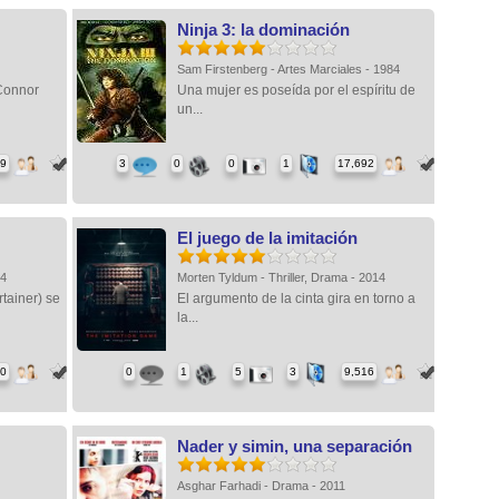
Ninja 3: la dominación
Sam Firstenberg - Artes Marciales - 1984
 Connor
Una mujer es poseída por el espíritu de
un...
99
3
0
0
1
17,692
El juego de la imitación
04
Morten Tyldum - Thriller, Drama - 2014
tainer) se
El argumento de la cinta gira en torno a
la...
10
0
1
5
3
9,516
Nader y simin, una separación
Asghar Farhadi - Drama - 2011