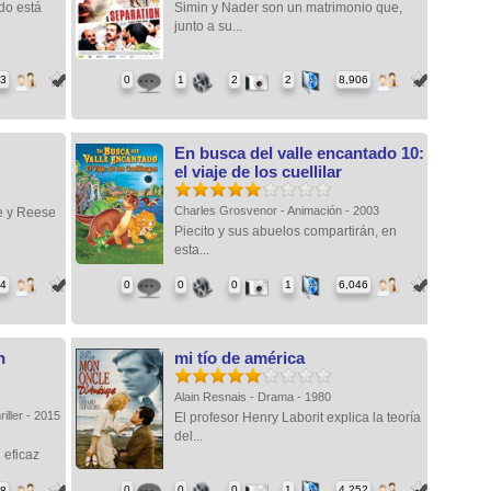
do está
Simin y Nader son un matrimonio que,
junto a su...
43
0
1
2
2
8,906
En busca del valle encantado 10:
el viaje de los cuellilar
Charles Grosvenor - Animación - 2003
e y Reese
Piecito y sus abuelos compartirán, en
esta...
84
0
0
0
1
6,046
n
mi tío de américa
Alain Resnais - Drama - 1980
iller - 2015
El profesor Henry Laborit explica la teoría
del...
 eficaz
0
0
0
1
4,252
68