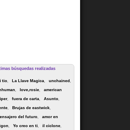
timas búsquedas realizadas
 tio
La Llave Magica
unchained
,
,
,
nhuman
love,rosie
american
,
,
iper
fuera de carta
Asunto
,
,
,
ente
Brujas de eastwick
,
,
ensajero del futuro
amor en
,
igon
Yo creo en ti
il ciclone
,
,
,