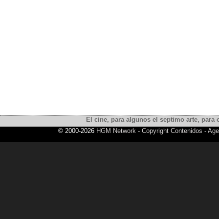
El cine, para algunos el septimo arte, para o
© 2000-2026
HGM Network
-
Copyright Contenidos
-
Age