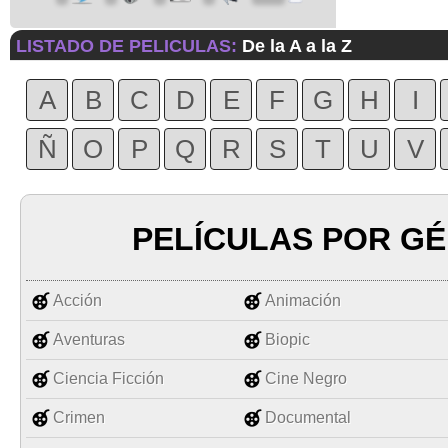
LISTADO DE PELICULAS:
De la A a la Z
A
B
C
D
E
F
G
H
I
Ñ
O
P
Q
R
S
T
U
V
PELÍCULAS POR G
Acción
Animación
Aventuras
Biopic
Ciencia Ficción
Cine Negro
Crimen
Documental