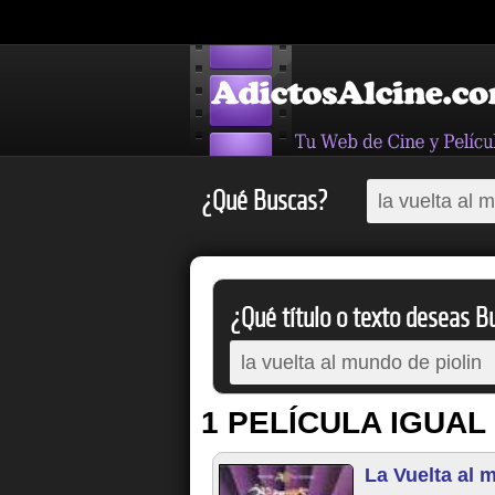
¿Qué Buscas?
¿Qué título o texto deseas Bu
1 PELÍCULA IGUAL
La Vuelta al 