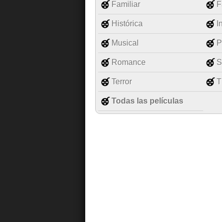
Familiar
F
Histórica
I
Musical
P
Romance
S
Terror
T
Todas las películas