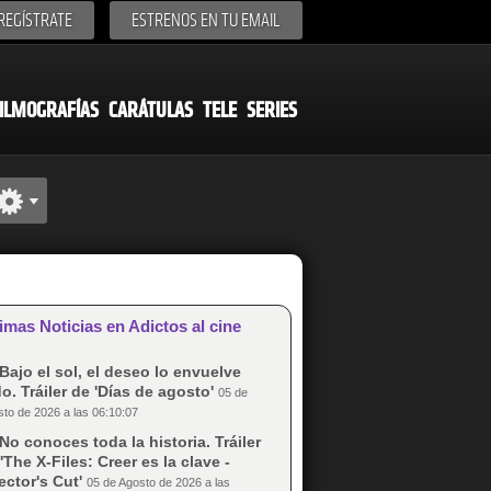
REGÍSTRATE
ESTRENOS EN TU EMAIL
ILMOGRAFÍAS
CARÁTULAS
TELE
SERIES
imas Noticias en Adictos al cine
Bajo el sol, el deseo lo envuelve
o. Tráiler de 'Días de agosto'
05 de
to de 2026 a las 06:10:07
No conoces toda la historia. Tráiler
'The X-Files: Creer es la clave -
ector's Cut'
05 de Agosto de 2026 a las