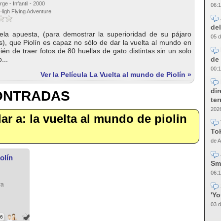
ge - Infantil - 2000
06:1
 High Flying Adventure
del
la apuesta, (para demostrar la superioridad de su pájaro
05 d
os), que Piolín es capaz no sólo de dar la vuelta al mundo en
ién de traer fotos de 80 huellas de gato distintas sin un solo
de 
...
00:1
Ver la Película La Vuelta al mundo de Piolín »
dir
CONTRADAS
te
2026
ilar a: la vuelta al mundo de piolin
Tok
de A
olín
Sm
06:1
ra
'Y
03 d
66