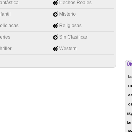
antástica
Hechos Reales
nfantil
Misterio
oliciacas
Religiosas
eries
Sin Clasificar
hriller
Western
Úl
l
u
e
c
ra
la
P