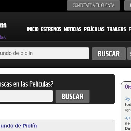
CONÉCTATE A TU CUENTA
INICIO
ESTRENOS
NOTICIAS
PELÍCULAS
TRAILERS
F
scas en las Películas?
Últ
tod
Agos
de 
mundo de Piolín
Dir