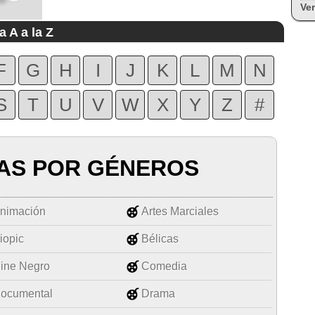
Ver
a A a la Z
F
G
H
I
J
K
L
M
N
S
T
U
V
W
X
Y
Z
#
AS POR GÉNEROS
nimación
Artes Marciales
iopic
Bélicas
ine Negro
Comedia
ocumental
Drama