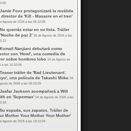
0:06
Jamie Foxx protagonizará la reválida
 director de 'Kill - Masacre en el tren'
e Agosto de 2026 a las 06:10:05
No querrás estar en su lista. Tráiler
'Noche de paz 2'
05 de Agosto de 2026 a las
0:22
Kumail Nanjiani debutará como
ector con 'Howl', una comedia de
rror sobre hombres lobo
04 de Agosto de
 a las 10:10:06
Teaser tráiler de 'Bad Lieutenant:
yo', una película de Takashi Miike
04
gosto de 2026 a las 06:10:29
Jaafar Jackson acompañará a Will
ith en 'Supermax'
04 de Agosto de 2026 a las
0:18
Su espada, sus zapatos. Tráiler de
our Mother Your Mother Your Mother'
e Agosto de 2026 a las 18:10:04