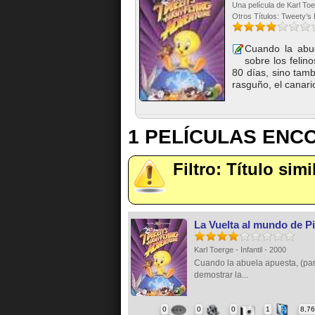
Una película de Karl Toer
Otros Títulos: Tweety’s
Cuando la abue
sobre los felin
80 días, sino tamb
rasguño, el canario
1 PELÍCULAS EN
Filtro: Título sim
La Vuelta al mundo de Pi
Karl Toerge - Infantil - 2000
Cuando la abuela apuesta, (pa
demostrar la...
0
0
0
1
8,7