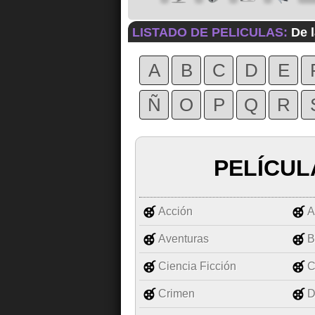
LISTADO DE PELICULAS:
De l
A
B
C
D
E
Ñ
O
P
Q
R
PELÍCUL
Acción
A
Aventuras
B
Ciencia Ficción
C
Crimen
D