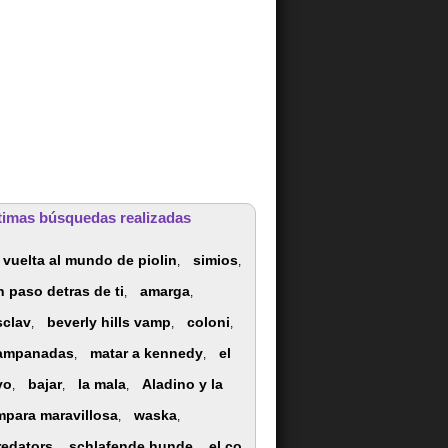
timas búsquedas realizadas
a vuelta al mundo de piolin
simios
,
,
n paso detras de ti
amarga
,
,
sclav
beverly hills vamp
coloni
,
,
,
ampanadas
matar a kennedy
el
,
,
yo
bajar
la mala
Aladino y la
,
,
,
mpara maravillosa
waska
,
,
redators
schlafende hunde
el co
,
,
,