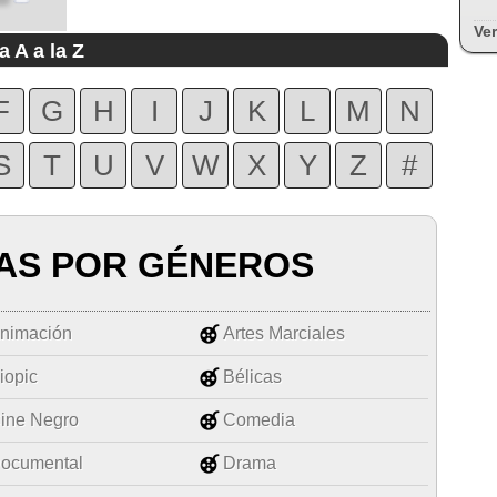
Ver
a A a la Z
F
G
H
I
J
K
L
M
N
S
T
U
V
W
X
Y
Z
#
AS POR GÉNEROS
nimación
Artes Marciales
iopic
Bélicas
ine Negro
Comedia
ocumental
Drama