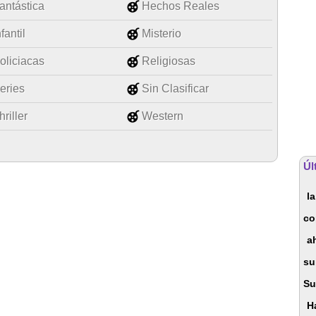
antástica
Hechos Reales
nfantil
Misterio
oliciacas
Religiosas
eries
Sin Clasificar
hriller
Western
Úl
la
co
a
su
Su
H