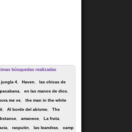
timas búsquedas realizadas
 jungla 4
Haven
las chicas de
,
,
pacabana
en las manos de dios
,
,
hora me ve
the man in the white
,
it
Al borde del abismo
The
,
,
bstance
amanece
La fruta
,
,
,
acia
rasputin
las leandras
camp
,
,
,