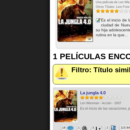
Una película de Len Wis
Otros Títulos: Live Free 
Es el inicio de
ciudad de Nuev
su hija adolescent
rutina en la que...
1 PELÍCULAS EN
Filtro: Título simi
La jungla 4.0
Len Wiseman - Acción - 2007
Es el inicio de las vacaciones, p
18
1
3
2
115,8