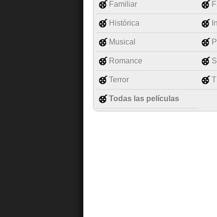
Familiar
F
Histórica
I
Musical
P
Romance
S
Terror
T
Todas las películas