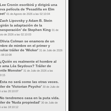
Lee Cronin escribirá y dirigirá una
va película de 'Pesadilla en Elm
eet'
01 de Agosto de 2026 a las 02:10:04
Zach Lipovsky y Adam B. Stein
igirán la adaptación de la
esesperación' de Stephen King
01 de
to de 2026 a las 02:10:03
Olivia Colman se enamora de un
mbre de mimbre en el primer y
uliar tráiler de 'Wicker'
31 de Julio de 2026
s 08:10:08
¿Quién es realmente el hombre al
e ama Léa Seydoux? Tráiler de
ntle Monster'
31 de Julio de 2026 a las
0:15
Esta no será como las otras veces.
iler de 'Victorian Psycho'
30 de Julio de
 a las 20:10:07
No tendremos casa en la puta vida.
iler de 'Nuda propiedad'
30 de Julio de
 a las 18:10:12