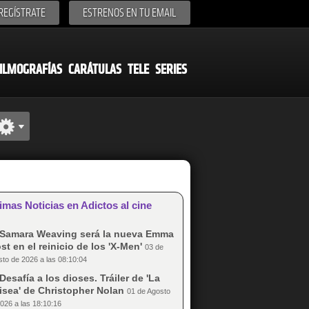
REGÍSTRATE
ESTRENOS EN TU EMAIL
ILMOGRAFÍAS
CARÁTULAS
TELE
SERIES
imas Noticias en Adictos al cine
Samara Weaving será la nueva Emma
st en el reinicio de los 'X-Men'
03 de
to de 2026 a las 08:10:04
Desafía a los dioses. Tráiler de 'La
isea' de Christopher Nolan
01 de Agosto
026 a las 18:10:16