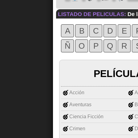
LISTADO DE PELICULAS:
De l
A
B
C
D
E
Ñ
O
P
Q
R
PELÍCUL
Acción
A
Aventuras
B
Ciencia Ficción
C
Crimen
D