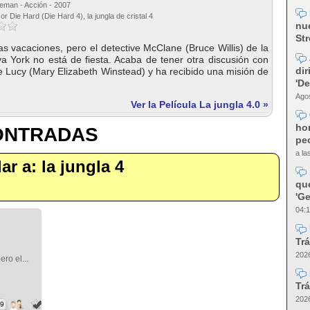
eman - Acción - 2007
or Die Hard (Die Hard 4), la jungla de cristal 4
nue
Str
 las vacaciones, pero el detective McClane (Bruce Willis) de la
a York no está de fiesta. Acaba de tener otra discusión con
dir
e Lucy (Mary Elizabeth Winstead) y ha recibido una misión de
'D
Agos
Ver la Película La jungla 4.0 »
ho
CONTRADAS
pec
a la
lar a: la jungla 4
qu
'Ge
04:1
Trá
2026
ero el...
Trá
2026
49