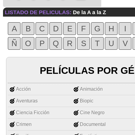
LISTADO DE PELICULAS:
De la A a la Z
A
B
C
D
E
F
G
H
I
Ñ
O
P
Q
R
S
T
U
V
PELÍCULAS POR G
Acción
Animación
Aventuras
Biopic
Ciencia Ficción
Cine Negro
Crimen
Documental