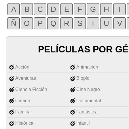
A
B
C
D
E
F
G
H
I
Ñ
O
P
Q
R
S
T
U
V
PELÍCULAS POR G
Acción
Animación
Aventuras
Biopic
Ciencia Ficción
Cine Negro
Crimen
Documental
Familiar
Fantástica
Histórica
Infantil