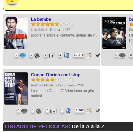
La bamba
b
Luis Valdez - Drama - 1987
Pe
Biografía sobre el cantante, guitarrista y...
Fi
Ri
3
1
1
4
49,275
0
0
Conan Obrien cant stop
Rodman Flender - Documental - 2011
La vida de Conan O´Brien tomó un giro
radical...
0
1
0
1
3,397
LISTADO DE PELICULAS:
De la A a la Z