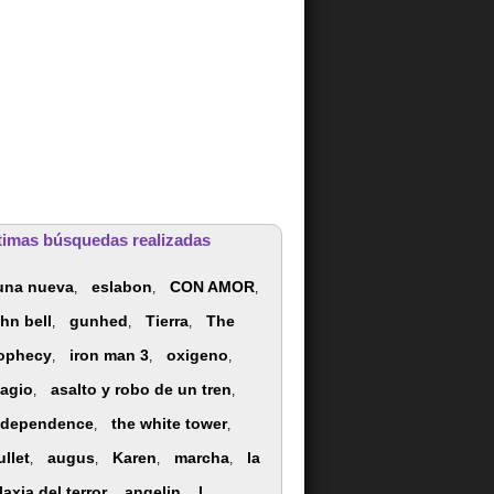
timas búsquedas realizadas
 una nueva
eslabon
CON AMOR
,
,
,
ohn bell
gunhed
Tierra
The
,
,
,
ophecy
iron man 3
oxigeno
,
,
,
iagio
asalto y robo de un tren
,
,
ndependence
the white tower
,
,
ullet
augus
Karen
marcha
la
,
,
,
,
laxia del terror
angelin
l
,
,