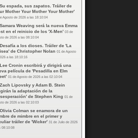
Su espada, sus zapatos. Tráiler de
our Mother Your Mother Your Mother'
e Agosto de 2026 a las 18:10:04
Samara Weaving será la nueva Emma
st en el reinicio de los 'X-Men'
03 de
to de 2026 a las 08:10:04
Desafía a los dioses. Tráiler de 'La
isea' de Christopher Nolan
01 de Agosto
026 a las 18:10:16
Lee Cronin escribirá y dirigirá una
va película de 'Pesadilla en Elm
eet'
01 de Agosto de 2026 a las 02:10:04
Zach Lipovsky y Adam B. Stein
igirán la adaptación de la
esesperación' de Stephen King
01 de
to de 2026 a las 02:10:03
Olivia Colman se enamora de un
mbre de mimbre en el primer y
uliar tráiler de 'Wicker'
31 de Julio de 2026
s 08:10:08