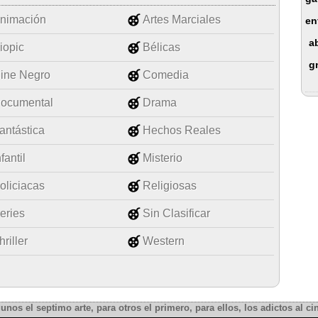
nimación
Artes Marciales
en
a
iopic
Bélicas
g
ine Negro
Comedia
ocumental
Drama
antástica
Hechos Reales
nfantil
Misterio
oliciacas
Religiosas
eries
Sin Clasificar
hriller
Western
gunos el septimo arte, para otros el primero, para ellos, los adictos al cin