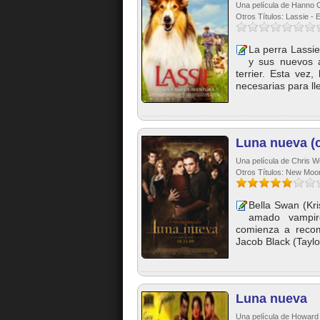
Una película de Hanno O
Otros Títulos: Lassie -
La perra Lassie
y sus nuevos 
terrier. Esta vez
necesarias para lle
Luna nueva (
Una película de Chris Wei
Otros Títulos: New Moon 
Bella Swan (Kr
amado vampiro
comienza a recomp
Jacob Black (Taylor
Luna nueva
Una película de Howard