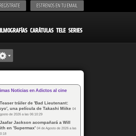
REGÍSTRATE
ESTRENOS EN TU EMAIL
ILMOGRAFÍAS
CARÁTULAS
TELE
SERIES
imas Noticias en Adictos al cine
Teaser tráiler de 'Bad Lieutenant:
yo', una película de Takashi Miike
04
gosto de 2026 a las 06:10:29
Jaafar Jackson acompañará a Will
ith en 'Supermax'
04 de Agosto de 2026 a las
0:18