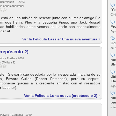
lderdissen - - 2023
 Ein neues Abenteuer
'Y
03 d
 está en una misión de rescate junto con su mejor amigo Flo
amigos Henri, Kleo y la pequeña Pippa, una Jack Russell
Fro
, las habilidades detectivescas de Lassie son especialmente
gar al...
Agos
Ver la Película Lassie: Una nueva aventura »
Od
de 2
crepúsculo 2)
tz - Thriller - 2009
nue
(Twilight 2)
Str
isten Stewart) cae desolada por la inesperada marcha de su
dir
, Edward Cullen (Robert Pattinson), pero su espíritu
'D
onerse gracias a la creciente amistad con el irresistible
Agos
 Lautner)....
Ver la Película Luna nueva (crepúsculo 2) »
ho
pec
a la
 Hawks - Comedia - 1940