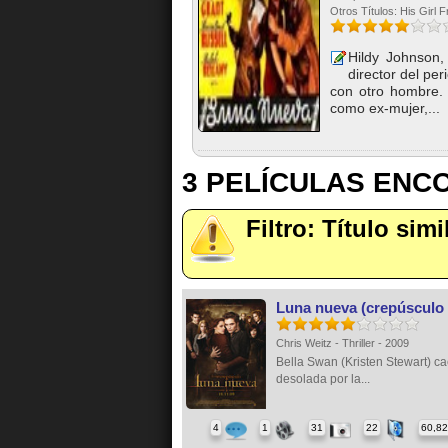
Otros Títulos: His Girl F
Hildy Johnson,
director del pe
con otro hombre. 
como ex-mujer,...
3 PELÍCULAS EN
Filtro: Título sim
Luna nueva (crepúsculo 
Chris Weitz - Thriller - 2009
Bella Swan (Kristen Stewart) c
desolada por la...
4
1
31
22
60,8