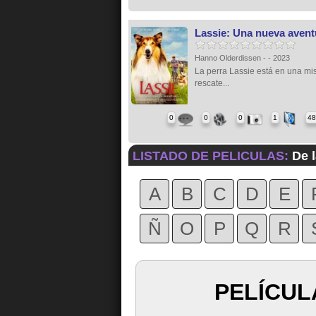
Lassie: Una nueva avent
Hanno Olderdissen - - 2023
La perra Lassie está en una mi
rescate...
0
0
0
1
48
LISTADO DE PELICULAS:
De l
A
B
C
D
E
Ñ
O
P
Q
R
PELÍCUL