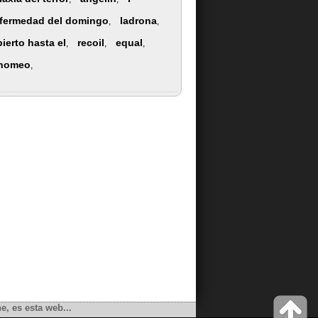
fermedad del domingo
ladrona
,
,
bierto hasta el
recoil
equal
,
,
,
nomeo
,
e, es esta web...