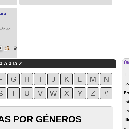
ura
sión de
6
Úl
a A a la Z
l
F
G
H
I
J
K
L
M
N
j
S
T
U
V
W
X
Y
Z
#
Pr
b
i
AS POR GÉNEROS
B
ga