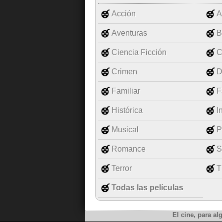
Acción
A
Aventuras
B
Ciencia Ficción
C
Crimen
D
Familiar
F
Histórica
I
Musical
P
Romance
S
Terror
T
Todas las películas
El cine, para al