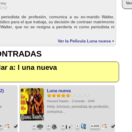
Ver
riday
 periodista de profesión, comunica a su ex-marido Walter,
riódico para el que trabaja, su decisión de contraer matrimonio
Walter, que no se resigna a perderla ni como periodista ni
Ver la Película Luna nueva »
CONTRADAS
ilar a: l una nueva
2)
Luna nueva
Howard Hawks - Comedia - 1940
ae
Hildy Johnson, periodista de profesión,
comunica...
28
0
0
0
1
4,608