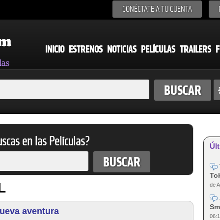
CONÉCTATE A TU CUENTA
INICIO
ESTRENOS
NOTICIAS
PELÍCULAS
TRAILERS
F
scas en las Películas?
Últ
Tok
L
de A
Sm
nueva aventura
06:1