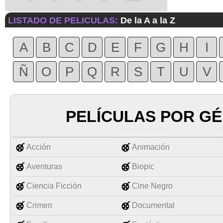
LISTADO DE PELICULAS:
De la A a la Z
A
B
C
D
E
F
G
H
I
Ñ
O
P
Q
R
S
T
U
V
PELÍCULAS POR G
Acción
Animación
Aventuras
Biopic
Ciencia Ficción
Cine Negro
Crimen
Documental