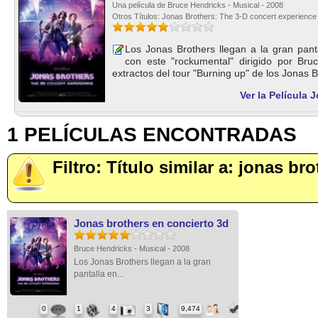
Una película de Bruce Hendricks - Musical - 2008
Otros Títulos: Jonas Brothers: The 3-D concert experience
Los Jonas Brothers llegan a la gran pant
con este "rockumental" dirigido por Bru
extractos del tour "Burning up" de los Jonas B
Ver la Película 
1 PELÍCULAS ENCONTRADAS
Filtro: Título similar a: jonas br
Jonas brothers en concierto 3d
Bruce Hendricks - Musical - 2008
Los Jonas Brothers llegan a la gran
pantalla en...
0
1
4
3
9,474