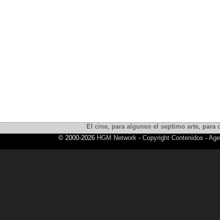
El cine, para algunos el septimo arte, para o
© 2000-2026
HGM Network
-
Copyright Contenidos
-
Age