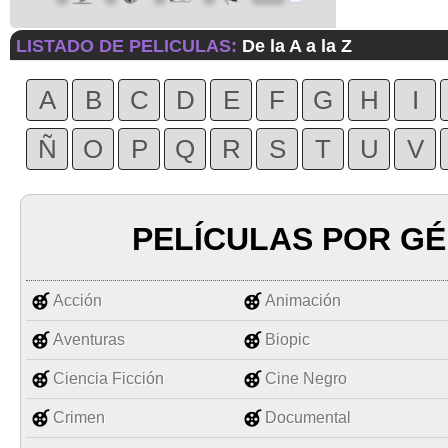
LISTADO DE PELICULAS:
De la A a la Z
A
B
C
D
E
F
G
H
I
Ñ
O
P
Q
R
S
T
U
V
PELÍCULAS POR G
Acción
Animación
Aventuras
Biopic
Ciencia Ficción
Cine Negro
Crimen
Documental