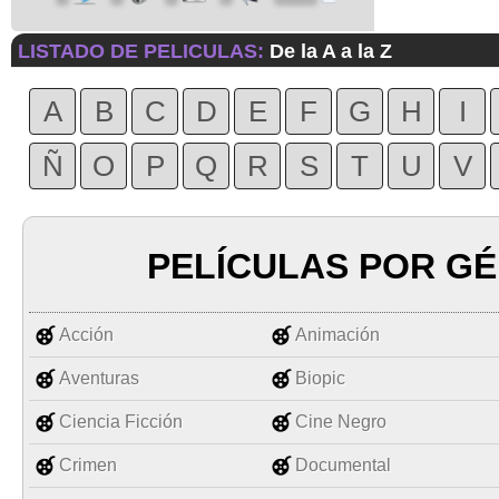
LISTADO DE PELICULAS:
De la A a la Z
A
B
C
D
E
F
G
H
I
Ñ
O
P
Q
R
S
T
U
V
PELÍCULAS POR G
Acción
Animación
Aventuras
Biopic
Ciencia Ficción
Cine Negro
Crimen
Documental