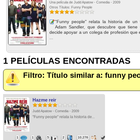
Una película de Judd Apatow - Comedia - 2009
Otros Títulos: Funny People
"Funny people" relata la historia de un
Adam Sandler, que descubre que tiene 
decide apoyar a un colega de profesión que
...
1 PELÍCULAS ENCONTRADAS
Filtro: Título similar a: funny pe
Hazme reir
Judd Apatow - Comedia - 2009
"Funny people" relata la historia de...
1
1
5
2
10,276