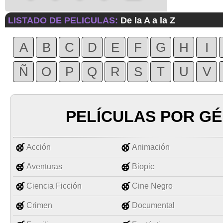
LISTADO DE PELICULAS:
De la A a la Z
A
B
C
D
E
F
G
H
I
Ñ
O
P
Q
R
S
T
U
V
PELÍCULAS POR G
Acción
Animación
Aventuras
Biopic
Ciencia Ficción
Cine Negro
Crimen
Documental