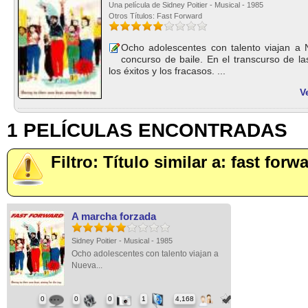
Una película de Sidney Poitier - Musical - 1985
Otros Títulos: Fast Forward
Ocho adolescentes con talento viajan a 
concurso de baile. En el transcurso de l
los éxitos y los fracasos. ...
V
1 PELÍCULAS ENCONTRADAS
Filtro: Título similar a: fast forw
A marcha forzada
Sidney Poitier - Musical - 1985
Ocho adolescentes con talento viajan a
Nueva...
0
0
0
1
4,168