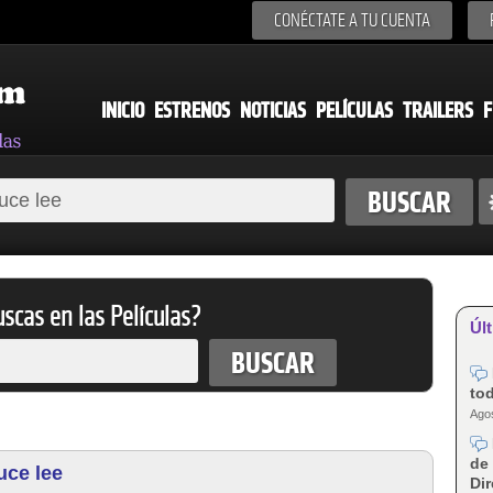
CONÉCTATE A TU CUENTA
INICIO
ESTRENOS
NOTICIAS
PELÍCULAS
TRAILERS
F
scas en las Películas?
Últ
tod
Agos
de 
uce lee
Dir