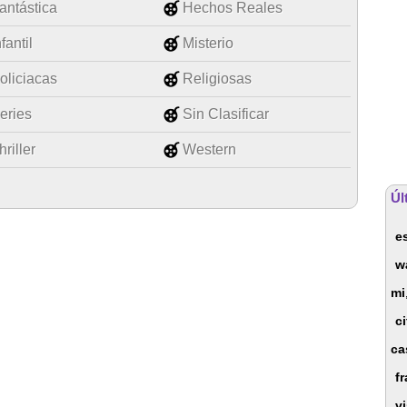
antástica
Hechos Reales
nfantil
Misterio
oliciacas
Religiosas
eries
Sin Clasificar
hriller
Western
Úl
e
w
mi
c
ca
f
vi