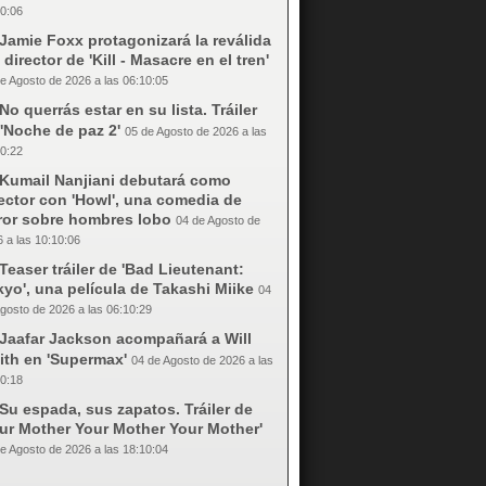
0:06
Jamie Foxx protagonizará la reválida
 director de 'Kill - Masacre en el tren'
e Agosto de 2026 a las 06:10:05
No querrás estar en su lista. Tráiler
'Noche de paz 2'
05 de Agosto de 2026 a las
0:22
Kumail Nanjiani debutará como
ector con 'Howl', una comedia de
rror sobre hombres lobo
04 de Agosto de
 a las 10:10:06
Teaser tráiler de 'Bad Lieutenant:
yo', una película de Takashi Miike
04
gosto de 2026 a las 06:10:29
Jaafar Jackson acompañará a Will
ith en 'Supermax'
04 de Agosto de 2026 a las
0:18
Su espada, sus zapatos. Tráiler de
our Mother Your Mother Your Mother'
e Agosto de 2026 a las 18:10:04