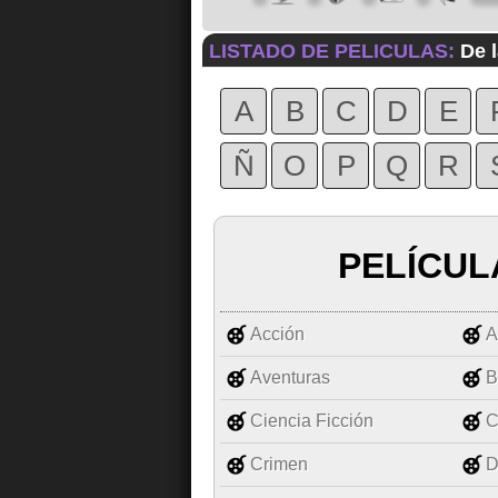
LISTADO DE PELICULAS:
De l
A
B
C
D
E
Ñ
O
P
Q
R
PELÍCUL
Acción
A
Aventuras
B
Ciencia Ficción
C
Crimen
D