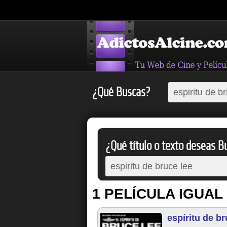
¿Qué Buscas?
¿Qué título o texto deseas Bu
1 PELÍCULA IGUAL
espíritu de br