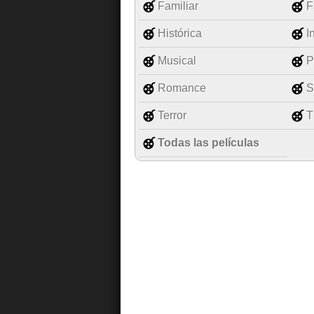
Familiar
F
Histórica
I
Musical
P
Romance
S
Terror
T
Todas las películas