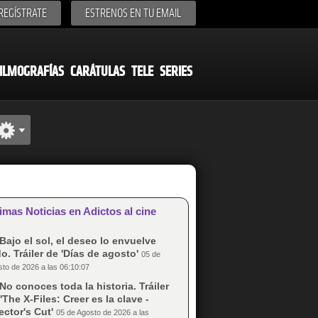
REGÍSTRATE
ESTRENOS EN TU EMAIL
ILMOGRAFÍAS
CARÁTULAS
TELE
SERIES
imas Noticias en Adictos al cine
Bajo el sol, el deseo lo envuelve
o. Tráiler de 'Días de agosto'
05 de
to de 2026 a las 06:10:07
No conoces toda la historia. Tráiler
'The X-Files: Creer es la clave -
ector's Cut'
05 de Agosto de 2026 a las