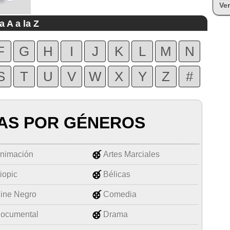
Ver
a A a la Z
F
G
H
I
J
K
L
M
N
S
T
U
V
W
X
Y
Z
#
AS POR GÉNEROS
nimación
Artes Marciales
iopic
Bélicas
ine Negro
Comedia
ocumental
Drama