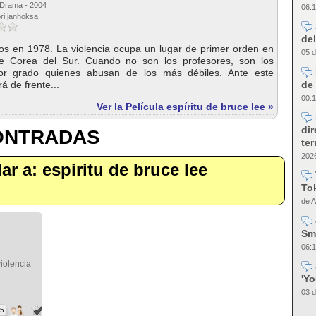
 Drama - 2004
06:1
ri janhoksa
del
s en 1978. La violencia ocupa un lugar de primer orden en
05 d
 de Corea del Sur. Cuando no son los profesores, son los
r grado quienes abusan de los más débiles. Ante este
de 
 de frente...
00:1
Ver la Película espíritu de bruce lee »
dir
CONTRADAS
te
2026
lar a: espiritu de bruce lee
Tok
de A
Sm
06:1
iolencia
'Y
03 d
85