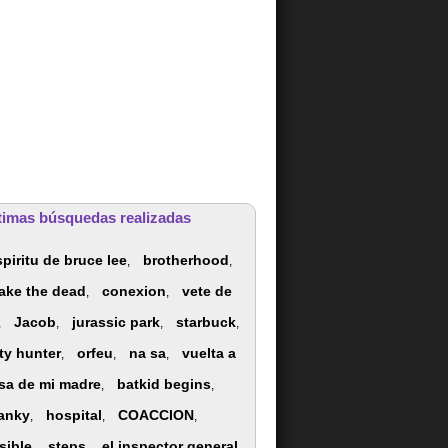
timas búsquedas realizadas
spiritu de bruce lee
brotherhood
,
,
ake the dead
conexion
vete de
,
,
Jacob
jurassic park
starbuck
,
,
,
,
ity hunter
orfeu
na sa
vuelta a
,
,
,
sa de mi madre
batkid begins
,
,
ranky
hospital
COACCION
,
,
,
sible
steps
el inspector general
,
,
,