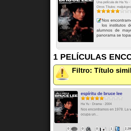
Una película de Ha Yu -
Otros Títulos: maljukgeo
Nos encontramo
los institutos
alumnos de mayo
panorama se topará
1 PELÍCULAS EN
Filtro: Título simi
espíritu de bruce lee
Ha Yu - Drama - 2004
Nos encontramos en 1978. La v
ocupa un...
0
0
0
1
2,2