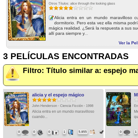
Otros Títulos: alice through the looking glass
Alicia entra en un mundo maravilloso c
dormitorio. Pero esta vez ella misma podrí
mágica realidad. ¿Será la respuesta a sus 
allí para siempre y...
Ver la Pe
3 PELÍCULAS ENCONTRADAS
Filtro: Título similar a: espejo m
alicia y el espejo mágico
M
John Henderson - Ciencia Ficción - 1998
Er
Alicia entra en un mundo maravilloso
Me
cuando...
qu
0
0
0
1
5,955
0
1