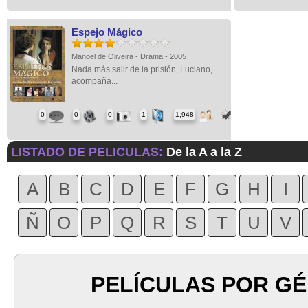
Espejo Mágico
Manoel de Oliveira - Drama - 2005
Nada más salir de la prisión, Luciano,
acompaña...
0
0
0
1
1,948
LISTADO DE PELICULAS:
De la A a la Z
A
B
C
D
E
F
G
H
I
Ñ
O
P
Q
R
S
T
U
V
PELÍCULAS POR G