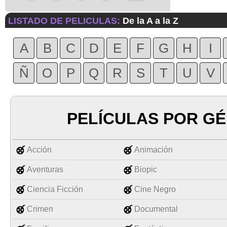
LISTADO DE PELICULAS:
De la A a la Z
A
B
C
D
E
F
G
H
I
Ñ
O
P
Q
R
S
T
U
V
PELÍCULAS POR G
Acción
Animación
Aventuras
Biopic
Ciencia Ficción
Cine Negro
Crimen
Documental