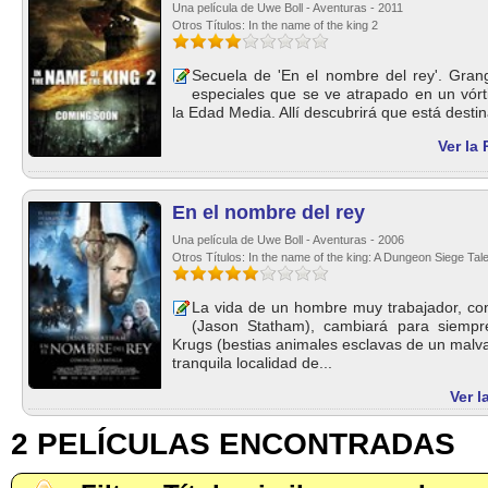
Una película de Uwe Boll - Aventuras - 2011
Otros Títulos: In the name of the king 2
Secuela de 'En el nombre del rey'. Gran
especiales que se ve atrapado en un vórt
la Edad Media. Allí descubrirá que está destin
Ver la 
En el nombre del rey
Una película de Uwe Boll - Aventuras - 2006
Otros Títulos: In the name of the king: A Dungeon Siege Tal
La vida de un hombre muy trabajador, c
(Jason Statham), cambiará para siemp
Krugs (bestias animales esclavas de un malva
tranquila localidad de...
Ver l
2 PELÍCULAS ENCONTRADAS