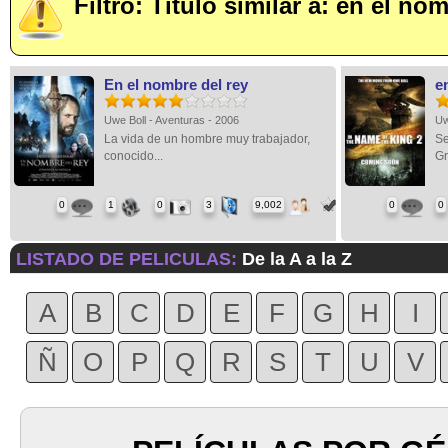
Filtro: Título similar a: en el no
En el nombre del rey
e
Uwe Boll - Aventuras - 2006
Uw
La vida de un hombre muy trabajador,
Se
conocido...
Gr
0
1
0
3
9,002
0
0
LISTADO DE PELICULAS:
De la A a la Z
A
B
C
D
E
F
G
H
I
Ñ
O
P
Q
R
S
T
U
V