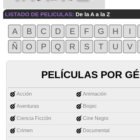
LISTADO DE PELICULAS:
De la A a la Z
A
B
C
D
E
F
G
H
I
Ñ
O
P
Q
R
S
T
U
V
PELÍCULAS POR G
Acción
Animación
Aventuras
Biopic
Ciencia Ficción
Cine Negro
Crimen
Documental