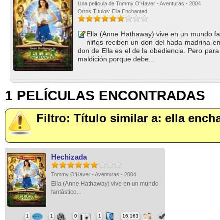
Una película de Tommy O'Haver - Aventuras - 2004
Otros Títulos: Ella Enchanted
Ella (Anne Hathaway) vive en un mundo fa
niños reciben un don del hada madrina en
don de Ella es el de la obediencia. Pero para
maldición porque debe...
1 PELÍCULAS ENCONTRADAS
Filtro: Título similar a: ella enc
Hechizada
Tommy O'Haver - Aventuras - 2004
Ella (Anne Hathaway) vive en un mundo
fantástico...
1
1
0
1
16,163