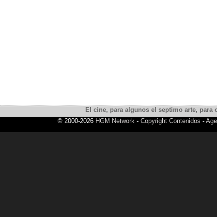
El cine, para algunos el septimo arte, para o
© 2000-2026
HGM Network
-
Copyright Contenidos
-
Age