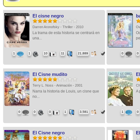
El cisne negro
b
Darren Aronofsky - Thriller - 2010
Ow
La trama de esta historia se centrará en
Od
una...
pe
1
1
10
11
21,889
0
0
El Cisne mudito
E
Terry L. Noss - Animación - 2001
Ch
Narra la historia de Louis, un cisne que
A 
no...
0
0
0
1
3,581
1
0
El Cisne negro
E