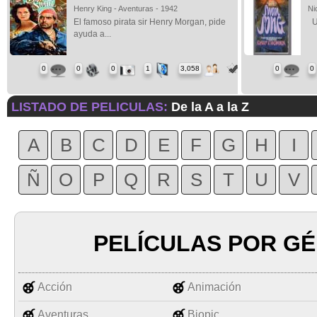
Henry King - Aventuras - 1942
Ni
El famoso pirata sir Henry Morgan, pide
Un
ayuda a...
0
0
0
1
3,058
0
0
LISTADO DE PELICULAS:
De la A a la Z
A
B
C
D
E
F
G
H
I
Ñ
O
P
Q
R
S
T
U
V
PELÍCULAS POR G
Acción
Animación
Aventuras
Biopic