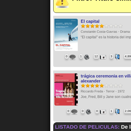
El capital
Constantin Costa-Gavras - Drama
“El capital” es la historia del im
0
1
12
3
4,8
trágica ceremonia en vill
alexander
Riccardo Freda - Terror - 1972
Joe, Fred, Bill y Jane son cuatro
0
0
0
1
2,0
LISTADO DE PELICULAS:
De l