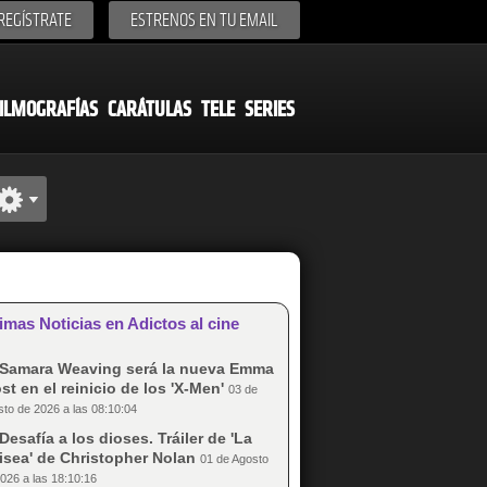
REGÍSTRATE
ESTRENOS EN TU EMAIL
ILMOGRAFÍAS
CARÁTULAS
TELE
SERIES
imas Noticias en Adictos al cine
Samara Weaving será la nueva Emma
st en el reinicio de los 'X-Men'
03 de
to de 2026 a las 08:10:04
Desafía a los dioses. Tráiler de 'La
isea' de Christopher Nolan
01 de Agosto
026 a las 18:10:16