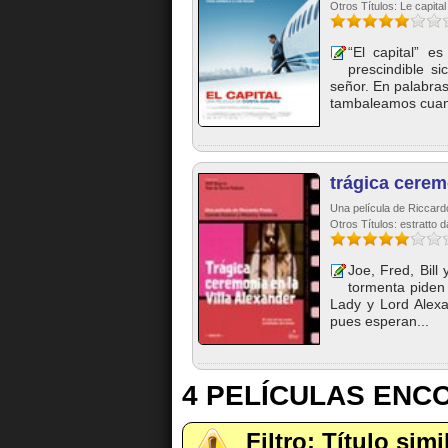
Otros Títulos: Le capital
“El capital” e
prescindible si
señor. En palabras
tambaleamos cuan
trágica cerem
Una película de Riccard
Otros Títulos: estratto da
Joe, Fred, Bill
tormenta piden 
Lady y Lord Alexa
pues esperan...
4 PELÍCULAS EN
Filtro: Título simi