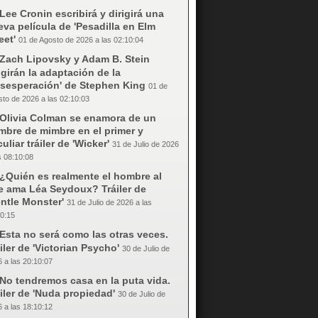
Lee Cronin escribirá y dirigirá una
va película de 'Pesadilla en Elm
eet'
01 de Agosto de 2026 a las 02:10:04
Zach Lipovsky y Adam B. Stein
igirán la adaptación de la
esesperación' de Stephen King
01 de
to de 2026 a las 02:10:03
Olivia Colman se enamora de un
mbre de mimbre en el primer y
uliar tráiler de 'Wicker'
31 de Julio de 2026
s 08:10:08
¿Quién es realmente el hombre al
e ama Léa Seydoux? Tráiler de
ntle Monster'
31 de Julio de 2026 a las
0:15
Esta no será como las otras veces.
iler de 'Victorian Psycho'
30 de Julio de
 a las 20:10:07
No tendremos casa en la puta vida.
iler de 'Nuda propiedad'
30 de Julio de
 a las 18:10:12