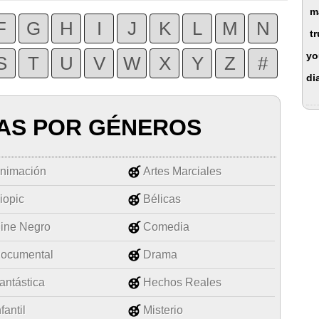
m
F
G
H
I
J
K
L
M
N
t
yo
S
T
U
V
W
X
Y
Z
#
di
AS POR GÉNEROS
nimación
Artes Marciales
iopic
Bélicas
ine Negro
Comedia
ocumental
Drama
antástica
Hechos Reales
nfantil
Misterio