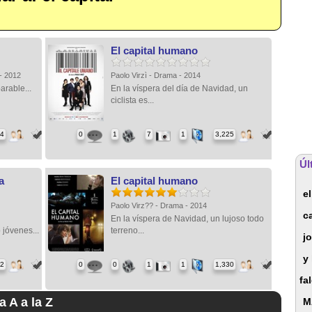
El capital humano
 - 2012
Paolo Virzì - Drama - 2014
parable...
En la víspera del día de Navidad, un
ciclista es...
94
0
1
7
1
3,225
Úl
a
El capital humano
el
Paolo Virz?? - Drama - 2014
c
En la víspera de Navidad, un lujoso todo
 jóvenes...
terreno...
j
y
62
0
0
1
1
1,330
fa
a A a la Z
M