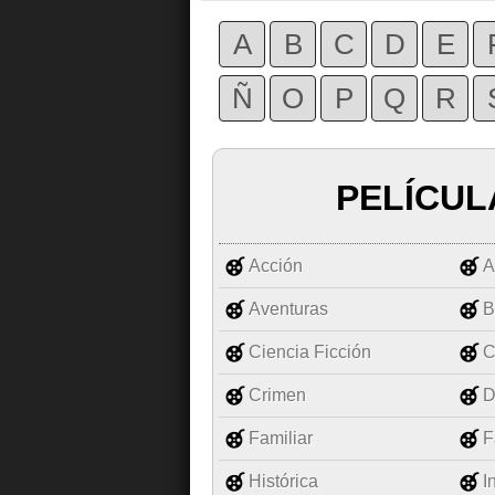
A
B
C
D
E
Ñ
O
P
Q
R
PELÍCUL
Acción
A
Aventuras
B
Ciencia Ficción
C
Crimen
D
Familiar
F
Histórica
I