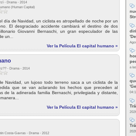
irzì - Drama - 2014
le umano (Human Capital)
nue
Str
el día de Navidad, un ciclista es atropellado de noche por un
reno. El desgraciado accidente cambiará el destino de dos
dir
millonario Giovanni Bernaschi, un gran especulador de las
'D
de un...
Agos
Ver la Película El capital humano »
ho
mano
pec
a la
irz?? - Drama - 2014
qu
de Navidad, un lujoso todo terreno saca a un ciclista de la
'Ge
medida que se van aclarando los hechos que preceden al
as de la adinerada familia Bernaschi, privilegiada y distante,
04:1
 manera...
Trá
Ver la Película El capital humano »
2026
Trá
2026
ntin Costa-Gavras - Drama - 2012