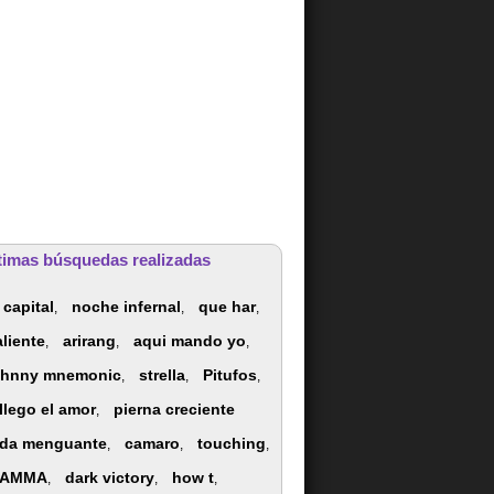
timas búsquedas realizadas
 capital
noche infernal
que har
,
,
,
aliente
arirang
aqui mando yo
,
,
,
ohnny mnemonic
strella
Pitufos
,
,
,
 llego el amor
pierna creciente
,
lda menguante
camaro
touching
,
,
,
AMMA
dark victory
how t
,
,
,