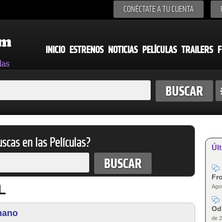
CONÉCTATE A TU CUENTA
INICIO
ESTRENOS
NOTICIAS
PELÍCULAS
TRAILERS
F
scas en las Películas?
Últ
Fro
L
Agos
Od
mano
de 2