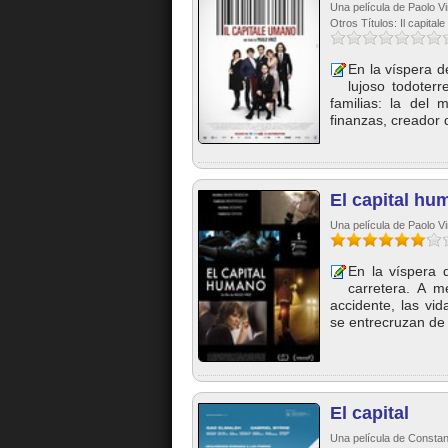
Una película de Paolo V
Otros Títulos: Il capita
En la víspera d
lujoso todoter
familias: la del 
finanzas, creador 
El capital hu
Una película de Paolo V
En la víspera 
carretera. A 
accidente, las vid
se entrecruzan de
El capital
Una película de Consta