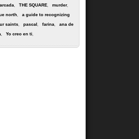
arcada
THE SQUARE
murder
,
,
,
rue north
a guide to recognizing
,
ur saints
pascal
farina
ana de
,
,
,
a
Yo creo en ti
,
,