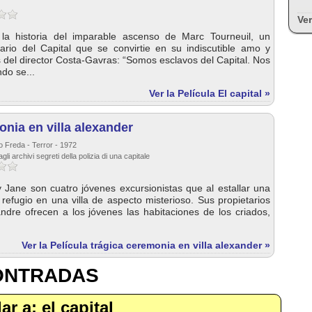
Ver
s la historia del imparable ascenso de Marc Tourneuil, un
cario del Capital que se convirtie en su indiscutible amo y
 del director Costa-Gavras: “Somos esclavos del Capital. Nos
do se...
Ver la Película El capital »
onia en villa alexander
o Freda - Terror - 1972
gli archivi segreti della polizia di una capitale
 y Jane son cuatro jóvenes excursionistas que al estallar una
refugio en una villa de aspecto misterioso. Sus propietarios
ndre ofrecen a los jóvenes las habitaciones de los criados,
Ver la Película trágica ceremonia en villa alexander »
CONTRADAS
lar a: el capital