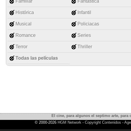
Familiar
Fantástica
Histórica
Infantil
Musical
Policiacas
Romance
Series
Terror
Thriller
Todas las películas
El cine, para algunos el septimo arte, para o
© 2000-2026
HGM Network
-
Copyright Contenidos
-
Age