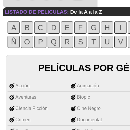
LISTADO DE PELICULAS:
De la A a la Z
A
B
C
D
E
F
G
H
I
Ñ
O
P
Q
R
S
T
U
V
PELÍCULAS POR G
Acción
Animación
Aventuras
Biopic
Ciencia Ficción
Cine Negro
Crimen
Documental