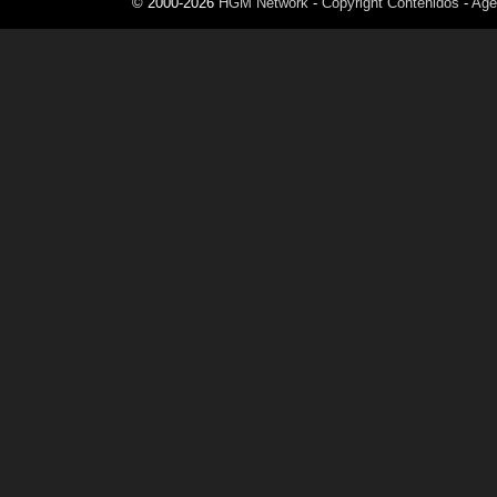
© 2000-2026
HGM Network
-
Copyright Contenidos
-
Age