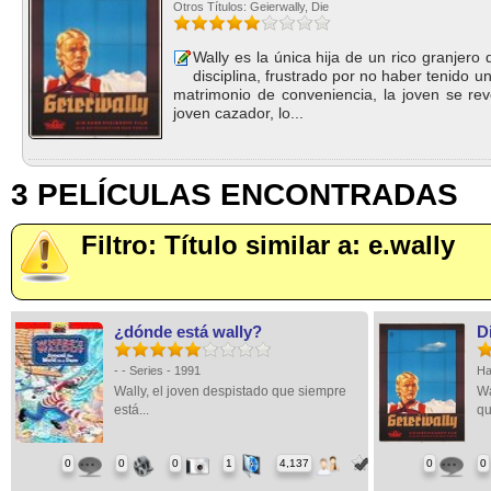
Otros Títulos: Geierwally, Die
Wally es la única hija de un rico granjero
disciplina, frustrado por no haber tenido 
matrimonio de conveniencia, la joven se r
joven cazador, lo...
3 PELÍCULAS ENCONTRADAS
Filtro: Título similar a: e.wally
¿dónde está wally?
D
- - Series - 1991
Ha
Wally, el joven despistado que siempre
Wa
está...
qu
0
0
0
1
4,137
0
0