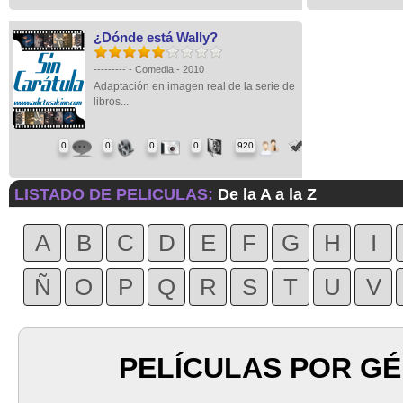
¿Dónde está Wally?
--------- - Comedia - 2010
Adaptación en imagen real de la serie de
libros...
0
0
0
0
920
LISTADO DE PELICULAS:
De la A a la Z
A
B
C
D
E
F
G
H
I
Ñ
O
P
Q
R
S
T
U
V
PELÍCULAS POR G