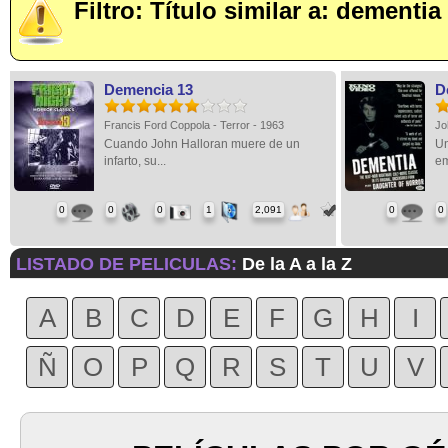
Filtro: Título similar a: dementia
Demencia 13
D
Francis Ford Coppola - Terror - 1963
Jo
Cuando John Halloran muere de un
Un
infarto, su...
em
0
0
0
1
2,091
0
0
LISTADO DE PELICULAS:
De la A a la Z
A
B
C
D
E
F
G
H
I
Ñ
O
P
Q
R
S
T
U
V