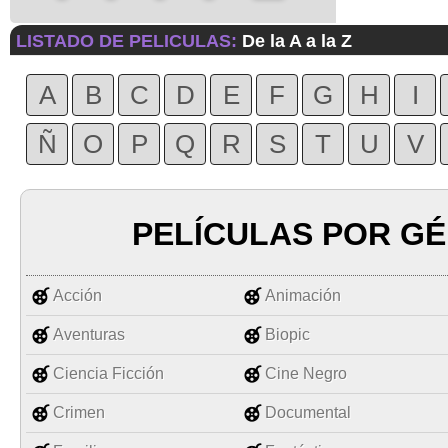
LISTADO DE PELICULAS:
De la A a la Z
A
B
C
D
E
F
G
H
I
Ñ
O
P
Q
R
S
T
U
V
PELÍCULAS POR G
Acción
Animación
Aventuras
Biopic
Ciencia Ficción
Cine Negro
Crimen
Documental