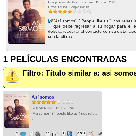
Una película de Alex Kurtzman - Drama - 2012
Otros Títulos: People like us
“Así somos” (“People like us”) nos relata 
que debe regresar a su hogar para el e
deberá recobrar el contacto con su distanciad
con la última...
1 PELÍCULAS ENCONTRADAS
Filtro: Título similar a: asi somo
Así somos
Alex Kurtzman - Drama - 2012
“Así somos” (“People like us”) nos relata
la...
2
1
20
3
6,513