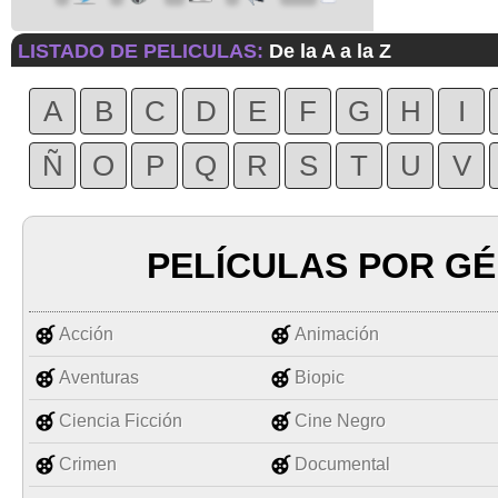
LISTADO DE PELICULAS:
De la A a la Z
A
B
C
D
E
F
G
H
I
Ñ
O
P
Q
R
S
T
U
V
PELÍCULAS POR G
Acción
Animación
Aventuras
Biopic
Ciencia Ficción
Cine Negro
Crimen
Documental