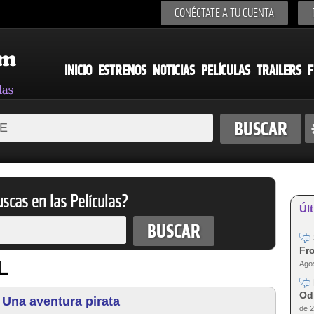
CONÉCTATE A TU CUENTA
INICIO
ESTRENOS
NOTICIAS
PELÍCULAS
TRAILERS
F
scas en las Películas?
Últ
Fro
L
Agos
Od
Una aventura pirata
de 2