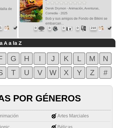
Derek Drymon - Animación, Aventuras,
talla de
Comedia - 2025
Bob y sus amigos de Fondo de Bikini se
embarcan...
11
0
0
0
0
210
a A a la Z
F
G
H
I
J
K
L
M
N
S
T
U
V
W
X
Y
Z
#
AS POR GÉNEROS
nimación
Artes Marciales
iopic
Bélicas