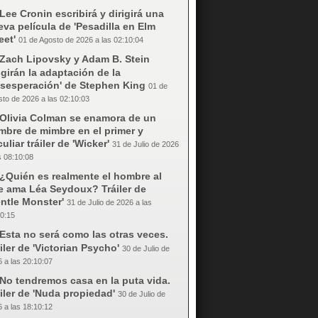
Lee Cronin escribirá y dirigirá una
va película de 'Pesadilla en Elm
eet'
01 de Agosto de 2026 a las 02:10:04
Zach Lipovsky y Adam B. Stein
igirán la adaptación de la
esesperación' de Stephen King
01 de
to de 2026 a las 02:10:03
Olivia Colman se enamora de un
mbre de mimbre en el primer y
uliar tráiler de 'Wicker'
31 de Julio de 2026
s 08:10:08
¿Quién es realmente el hombre al
e ama Léa Seydoux? Tráiler de
ntle Monster'
31 de Julio de 2026 a las
0:15
Esta no será como las otras veces.
iler de 'Victorian Psycho'
30 de Julio de
 a las 20:10:07
No tendremos casa en la puta vida.
iler de 'Nuda propiedad'
30 de Julio de
 a las 18:10:12