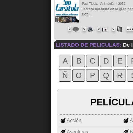
Paul Tibbitt - Animación - 2019
Tercera aventura en la gran pan
Bob...
0
0
0
0
1,7
LISTADO DE PELICULAS:
De l
A
B
C
D
E
Ñ
O
P
Q
R
PELÍCUL
Acción
A
Aventuras
B