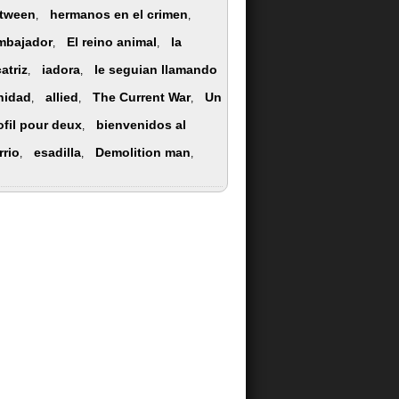
tween
hermanos en el crimen
,
,
mbajador
El reino animal
la
,
,
catriz
iadora
le seguian llamando
,
,
inidad
allied
The Current War
Un
,
,
,
ofil pour deux
bienvenidos al
,
rrio
esadilla
Demolition man
,
,
,