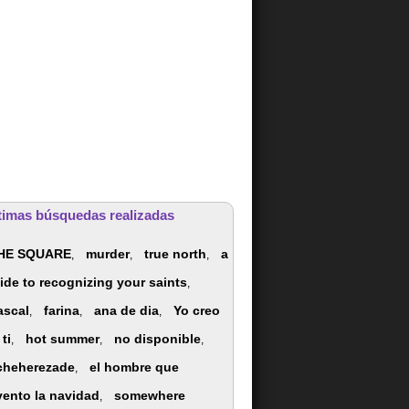
timas búsquedas realizadas
HE SQUARE
murder
true north
a
,
,
,
ide to recognizing your saints
,
ascal
farina
ana de dia
Yo creo
,
,
,
ti
hot summer
no disponible
,
,
,
cheherezade
el hombre que
,
vento la navidad
somewhere
,