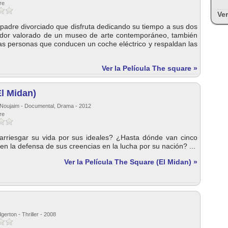
re
Ver
 padre divorciado que disfruta dedicando su tiempo a sus dos
ador valorado de un museo de arte contemporáneo, también
as personas que conducen un coche eléctrico y respaldan las
Ver la Película The square »
l Midan)
 Noujaim - Documental, Drama - 2012
re
 arriesgar su vida por sus ideales? ¿Hasta dónde van cinco
 en la defensa de sus creencias en la lucha por su nación? ...
Ver la Película The Square (El Midan) »
erton - Thriller - 2008