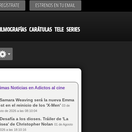
REGÍSTRATE
ESTRENOS EN TU EMAIL
ILMOGRAFÍAS
CARÁTULAS
TELE
SERIES
imas Noticias en Adictos al cine
Samara Weaving será la nueva Emma
st en el reinicio de los 'X-Men'
03 de
to de 2026 a las 08:10:04
Desafía a los dioses. Tráiler de 'La
isea' de Christopher Nolan
01 de Agosto
026 a las 18:10:16