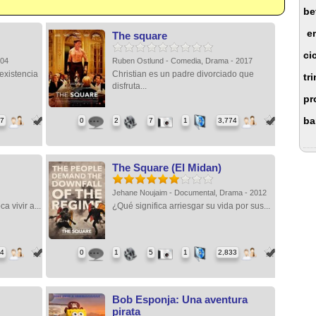
be
e
The square
ci
004
Ruben Ostlund - Comedia, Drama - 2017
 existencia
Christian es un padre divorciado que
tr
disfruta...
pr
ba
77
0
2
7
1
3,774
The Square (El Midan)
Jehane Noujaim - Documental, Drama - 2012
a vivir a...
¿Qué significa arriesgar su vida por sus...
84
0
1
5
1
2,833
Bob Esponja: Una aventura
pirata