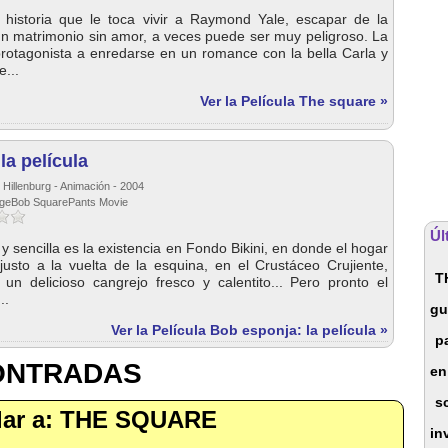
 historia que le toca vivir a Raymond Yale, escapar de la
n matrimonio sin amor, a veces puede ser muy peligroso. La
 protagonista a enredarse en un romance con la bella Carla y
...
Ver la Película The square »
la película
 Hillenburg - Animación - 2004
ngeBob SquarePants Movie
Úl
 y sencilla es la existencia en Fondo Bikini, en donde el hogar
justo a la vuelta de la esquina, en el Crustáceo Crujiente,
T
 un delicioso cangrejo fresco y calentito... Pero pronto el
..
gu
Ver la Película Bob esponja: la película »
p
CONTRADAS
en 
s
milar a: THE SQUARE
in