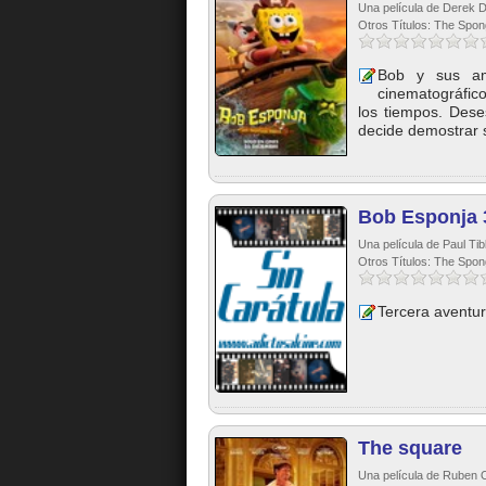
Una película de Derek 
Otros Títulos: The Spo
Bob y sus am
cinematográfic
los tiempos. Des
decide demostrar s
Bob Esponja 
Una película de Paul Tib
Otros Títulos: The Spo
Tercera aventur
The square
Una película de Ruben 