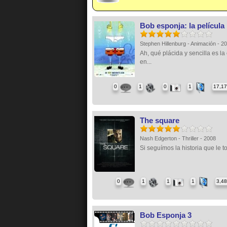
Bob esponja: la película
Stephen Hillenburg - Animación - 2
Ah, qué plácida y sencilla es la
en...
0
1
0
1
17,1
The square
Nash Edgerton - Thriller - 2008
Si seguímos la historia que le toc
0
1
1
1
3,4
Bob Esponja 3