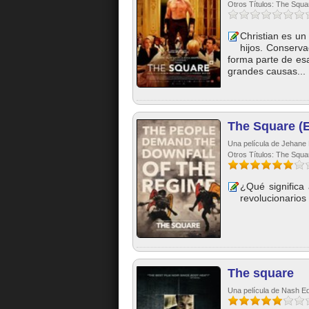
Otros Títulos: The Squa
Christian es un
hijos. Conserv
forma parte de es
grandes causas...
The Square (E
Una película de Jehane
Otros Títulos: The Squa
¿Qué significa
revolucionarios
The square
Una película de Nash Edg