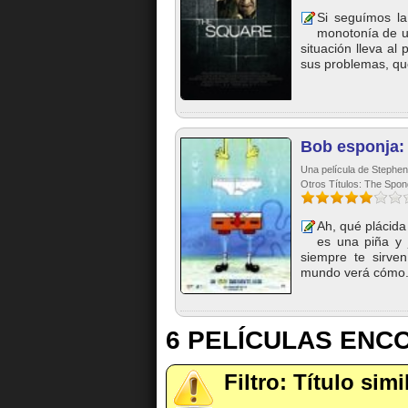
Si seguímos la
monotonía de u
situación lleva al
sus problemas, que
Bob esponja: 
Una película de Stephen
Otros Títulos: The Spo
Ah, qué plácida
es una piña y 
siempre te sirven
mundo verá cómo.
6 PELÍCULAS EN
Filtro: Título si