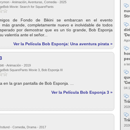
Drymon - Animación, Aventuras, Comedia - 2025
ngeBob Movie: Search for SquarePants
nue
Str
igos de Fondo de Bikini se embarcan en el evento
o más grande, completamente nuevo e inolvidable de todos
dir
esperado por demostrar que es un tío grande, Bob Esponja
'D
u valentía ante el señor...
Agos
Ver la Película Bob Esponja: Una aventura pirata »
ho
3
pec
a la
bitt - Animación - 2019
ngeBob SquarePants Movie 3, Bob Esponja III
qu
'Ge
a en la gran pantalla de Bob Esponja. ...
04:1
Ver la Película Bob Esponja 3 »
Trá
2026
Trá
2026
Ostlund - Comedia, Drama - 2017