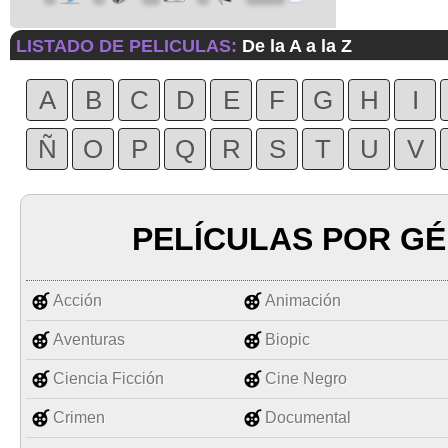
LISTADO DE PELICULAS:
De la A a la Z
A
B
C
D
E
F
G
H
I
Ñ
O
P
Q
R
S
T
U
V
PELÍCULAS POR G
Acción
Animación
Aventuras
Biopic
Ciencia Ficción
Cine Negro
Crimen
Documental