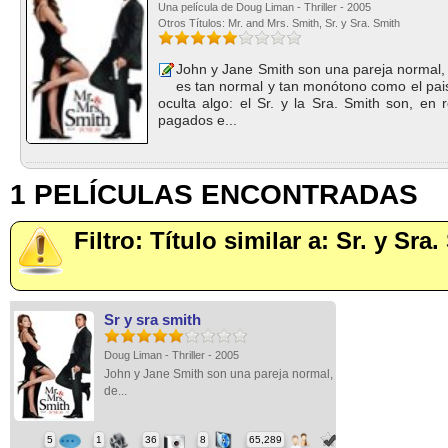
Una película de Doug Liman - Thriller - 2005
Otros Títulos: Mr. and Mrs. Smith, Sr. y Sra. Smith
John y Jane Smith son una pareja normal,
es tan normal y tan monótono como el pai
oculta algo: el Sr. y la Sra. Smith son, en
pagados e...
1 PELÍCULAS ENCONTRADAS
Filtro: Título similar a: Sr. y Sra
Sr y sra smith
Doug Liman - Thriller - 2005
John y Jane Smith son una pareja normal,
de...
5
1
36
8
65,289