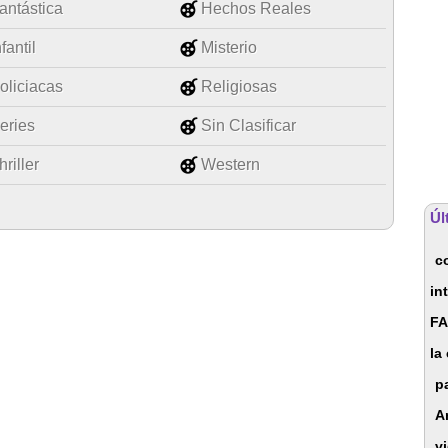
antástica
Hechos Reales
nfantil
Misterio
oliciacas
Religiosas
eries
Sin Clasificar
hriller
Western
Úl
c
in
F
la
p
A
v