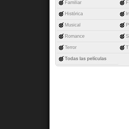
Familiar
F
Histórica
I
Musical
P
Romance
S
Terror
T
Todas las películas