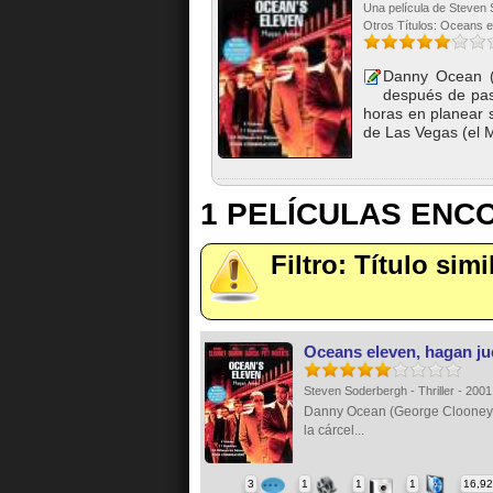
Una película de Steven S
Otros Títulos: Oceans e
Danny Ocean (G
después de pasa
horas en planear s
de Las Vegas (el 
1 PELÍCULAS EN
Filtro: Título sim
Oceans eleven, hagan j
Steven Soderbergh - Thriller - 200
Danny Ocean (George Clooney)
la cárcel...
3
1
1
1
16,9