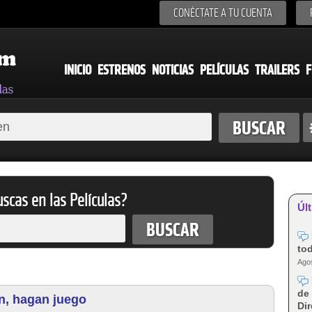
CONÉCTATE A TU CUENTA
INICIO
ESTRENOS
NOTICIAS
PELÍCULAS
TRAILERS
F
scas en las Películas?
Últ
tod
Agos
de 
n, hagan juego
Dir