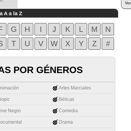
Ver
a A a la Z
F
G
H
I
J
K
L
M
N
S
T
U
V
W
X
Y
Z
#
AS POR GÉNEROS
nimación
Artes Marciales
iopic
Bélicas
ine Negro
Comedia
ocumental
Drama