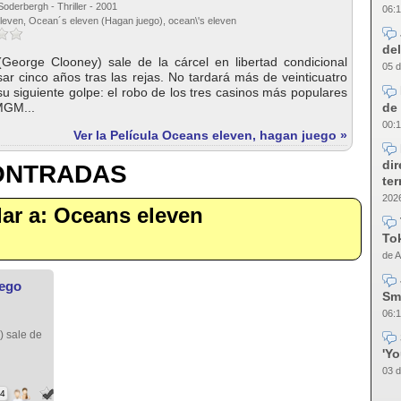
oderbergh - Thriller - 2001
06:1
leven, Ocean´s eleven (Hagan juego), ocean\'s eleven
del
eorge Clooney) sale de la cárcel en libertad condicional
05 d
r cinco años tras las rejas. No tardará más de veinticuatro
u siguiente golpe: el robo de los tres casinos más populares
de 
MGM...
00:1
Ver la Película Oceans eleven, hagan juego »
dir
CONTRADAS
te
2026
ilar a: Oceans eleven
Tok
de A
uego
Sm
06:1
1
 sale de
'Y
03 d
24