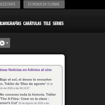
REGÍSTRATE
ESTRENOS EN TU EMAIL
ILMOGRAFÍAS
CARÁTULAS
TELE
SERIES
imas Noticias en Adictos al cine
Bajo el sol, el deseo lo envuelve
o. Tráiler de 'Días de agosto'
05 de
to de 2026 a las 06:10:07
No conoces toda la historia. Tráiler
'The X-Files: Creer es la clave -
ector's Cut'
05 de Agosto de 2026 a las