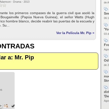
 Adamson - Drama - 2013
de A
rante los primeros compases de la guerra civil que asoló la
Sm
 Bougainville (Papúa Nueva Guinea), el señor Watts (Hugh
06:1
rico hombre blanco, decide reabrir las puertas de la escuela y
. Su...
'Y
Ver la Película Mr. Pip »
03 d
CONTRADAS
Fro
Agos
lar a: Mr. Pip
Od
de 2
nue
Str
os
dir
'D
Agos
50