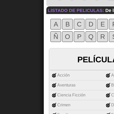
LISTADO DE PELICULAS:
De l
A
B
C
D
E
Ñ
O
P
Q
R
PELÍCUL
Acción
A
Aventuras
B
Ciencia Ficción
C
Crimen
D