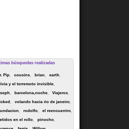
timas búsquedas realizadas
r. Pip
cousins
brian
earth
,
,
,
,
ivia y el terremoto invisible
,
oseph
barcelona,noche
Viajeros
,
,
,
icked
volando hacia rio de janeiro
,
,
nundacion
rodolfo
el reencuentro
,
,
,
etidos en el rollo
pinocho
,
,
aurence
ferris
Willow
,
,
,