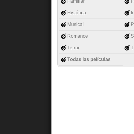
Familiar
F
Histórica
I
Musical
P
Romance
S
Terror
T
Todas las películas