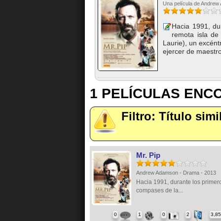
Una película de Andrew
Hacia 1991, du
remota isla de
Laurie), un excént
ejercer de maestro
1 PELÍCULAS EN
Filtro: Título simi
Mr. Pip
Andrew Adamson - Drama - 2013
Hacia 1991, durante los primer
compases de la...
0
1
0
2
3,8