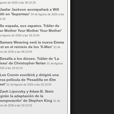
gosto de 2026 a las 06:10:29
Jaafar Jackson acompañará a Will
ith en 'Supermax'
04 de Agosto de 2026 a las
0:18
Su espada, sus zapatos. Tráiler de
our Mother Your Mother Your Mother'
e Agosto de 2026 a las 18:10:04
Samara Weaving será la nueva Emma
st en el reinicio de los 'X-Men'
03 de
to de 2026 a las 08:10:04
Desafía a los dioses. Tráiler de 'La
isea' de Christopher Nolan
01 de Agosto
026 a las 18:10:16
Lee Cronin escribirá y dirigirá una
va película de 'Pesadilla en Elm
eet'
01 de Agosto de 2026 a las 02:10:04
Zach Lipovsky y Adam B. Stein
igirán la adaptación de la
esesperación' de Stephen King
01 de
to de 2026 a las 02:10:03