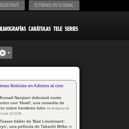
REGÍSTRATE
ESTRENOS EN TU EMAIL
ILMOGRAFÍAS
CARÁTULAS
TELE
SERIES
imas Noticias en Adictos al cine
Kumail Nanjiani debutará como
ector con 'Howl', una comedia de
rror sobre hombres lobo
04 de Agosto de
 a las 10:10:06
Teaser tráiler de 'Bad Lieutenant:
yo', una película de Takashi Miike
04