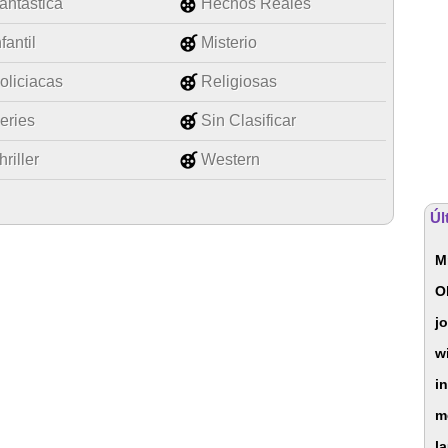
antástica
Hechos Reales
nfantil
Misterio
oliciacas
Religiosas
eries
Sin Clasificar
hriller
Western
Úl
M
Ol
j
w
i
m
l