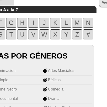
Ver
a A a la Z
F
G
H
I
J
K
L
M
N
S
T
U
V
W
X
Y
Z
#
AS POR GÉNEROS
nimación
Artes Marciales
iopic
Bélicas
ine Negro
Comedia
ocumental
Drama