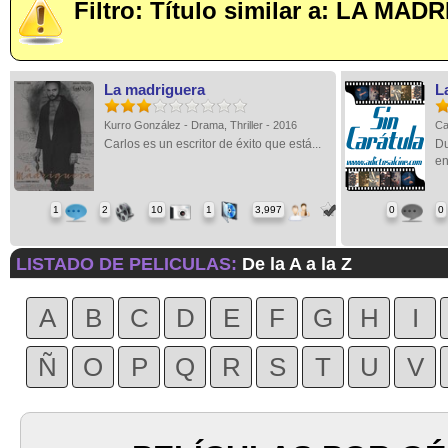
Filtro: Título similar a: LA MA
La madriguera
L
Kurro González - Drama, Thriller - 2016
Ca
Carlos es un escritor de éxito que está...
Du
en
1
2
10
1
3,997
0
0
LISTADO DE PELICULAS:
De la A a la Z
A
B
C
D
E
F
G
H
I
Ñ
O
P
Q
R
S
T
U
V