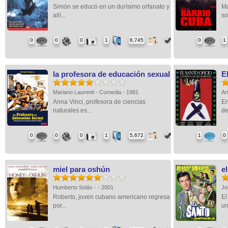
Simón se educó en un durísimo orfanato y
Ma
allí...
so
0
0
0
1
6,745
0
1
la profesora de educación sexual
E
Mariano Laurenti - Comedia - 1981
Ar
Anna Vinci, profesora de ciencias
En
naturales es...
del
0
0
0
1
5,672
1
0
miel para oshún
e
Humberto Solás - - 2001
Jo
Roberto, joven cubano americano regresa
El
por...
un