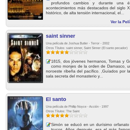
profundos cambios y durante una é
acontecimientos más destacados del siglo X
histórico, de alta tensión internacional, el...
Ver la Pel
saint sinner
Una película de Joshua Butler - Terror - 2002
Otros Títulos: saint sinner, Saint Sinner (El santo pecador)
1815, dos jóvenes hermanos, Tomas y Gr
como monjes de la orden de Damasco, un 
noroeste ribeña del pacífico. ,Guíados por l
sala secreta del monasterio y...
El santo
Una película de Phillip Noyce - Acción - 1997
Otros Títulos: The Saint
Simón se educó en un durísimo orfanato 
trucos. Años después, era el más famo