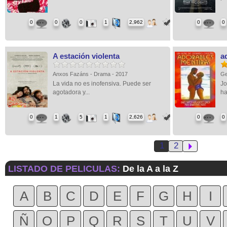
0
0
0
1
2,962
0
0
A estación violenta
a
Anxos Fazáns - Drama - 2017
Ge
La vida no es inofensiva. Puede ser
Jo
agotadora y...
ha
0
1
5
1
2,626
0
0
1
2
LISTADO DE PELICULAS:
De la A a la Z
A
B
C
D
E
F
G
H
I
Ñ
O
P
Q
R
S
T
U
V