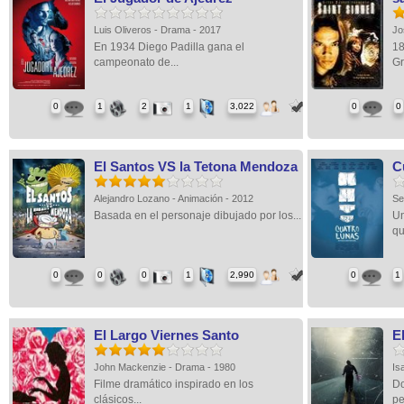
Luis Oliveros - Drama - 2017
Jo
En 1934 Diego Padilla gana el
18
campeonato de...
Gr
0
1
2
1
3,022
0
0
El Santos VS la Tetona Mendoza
C
Alejandro Lozano - Animación - 2012
Se
Basada en el personaje dibujado por los...
Un
qu
0
0
0
1
2,990
0
1
El Largo Viernes Santo
E
John Mackenzie - Drama - 1980
Is
Filme dramático inspirado en los
Do
clásicos...
pe