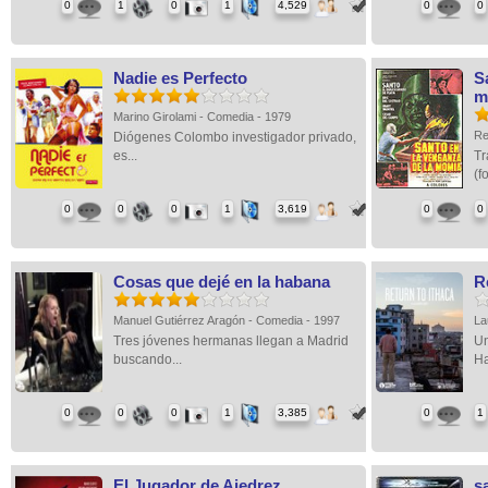
0
1
0
1
4,529
0
0
Nadie es Perfecto
S
m
Marino Girolami - Comedia - 1979
Re
Diógenes Colombo investigador privado,
es...
Tr
(f
0
0
0
1
3,619
0
0
Cosas que dejé en la habana
R
Manuel Gutiérrez Aragón - Comedia - 1997
La
Tres jóvenes hermanas llegan a Madrid
Un
buscando...
Ha
0
0
0
1
3,385
0
1
El Jugador de Ajedrez
s