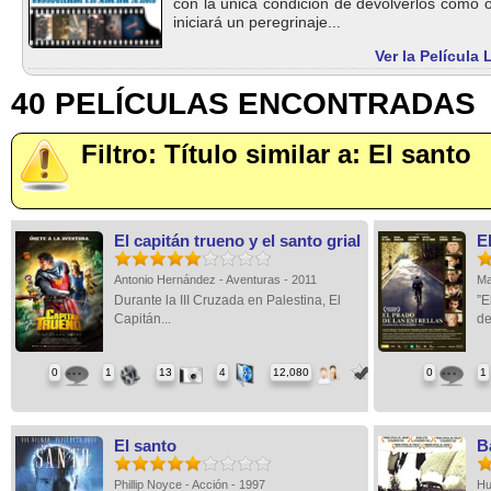
con la única condición de devolverlos como 
iniciará un peregrinaje...
Ver la Película
40 PELÍCULAS ENCONTRADAS
Filtro: Título similar a: El santo
El capitán trueno y el santo grial
El
Antonio Hernández - Aventuras - 2011
Ma
Durante la III Cruzada en Palestina, El
”E
Capitán...
de
0
1
13
4
12,080
0
1
El santo
B
Phillip Noyce - Acción - 1997
Hu