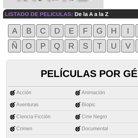
LISTADO DE PELICULAS:
De la A a la Z
A
B
C
D
E
F
G
H
I
Ñ
O
P
Q
R
S
T
U
V
PELÍCULAS POR G
Acción
Animación
Aventuras
Biopic
Ciencia Ficción
Cine Negro
Crimen
Documental