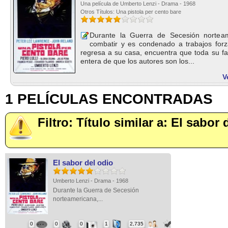
Una película de Umberto Lenzi - Drama - 1968
Otros Títulos: Una pistola per cento bare
Durante la Guerra de Secesión nortea
combatir y es condenado a trabajos for
regresa a su casa, encuentra que toda su fa
entera de que los autores son los...
V
1 PELÍCULAS ENCONTRADAS
Filtro: Título similar a: El sabor 
El sabor del odio
Umberto Lenzi - Drama - 1968
Durante la Guerra de Secesión
norteamericana,...
0
0
0
1
2,735