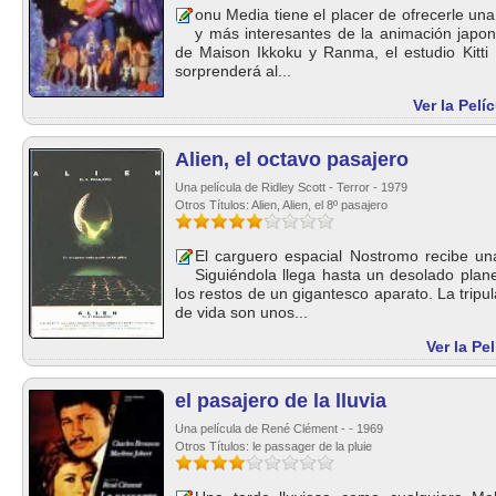
onu Media tiene el placer de ofrecerle un
y más interesantes de la animación japon
de Maison Ikkoku y Ranma, el estudio Kitti
sorprenderá al...
Ver la Pelí
Alien, el octavo pasajero
Una película de Ridley Scott - Terror - 1979
Otros Títulos: Alien, Alien, el 8º pasajero
El carguero espacial Nostromo recibe un
Siguiéndola llega hasta un desolado plane
los restos de un gigantesco aparato. La tripu
de vida son unos...
Ver la Pe
el pasajero de la lluvia
Una película de René Clément - - 1969
Otros Títulos: le passager de la pluie