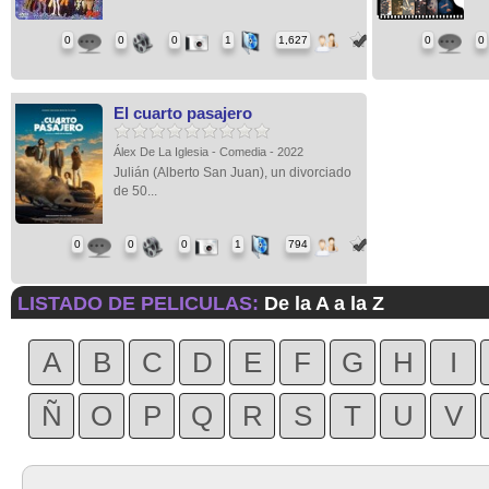
0
0
0
1
1,627
0
0
El cuarto pasajero
Álex De La Iglesia - Comedia - 2022
Julián (Alberto San Juan), un divorciado
de 50...
0
0
0
1
794
LISTADO DE PELICULAS:
De la A a la Z
A
B
C
D
E
F
G
H
I
Ñ
O
P
Q
R
S
T
U
V