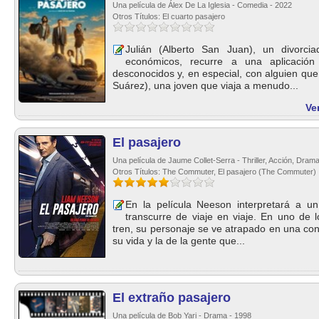
Una película de Álex De La Iglesia - Comedia - 2022
Otros Títulos: El cuarto pasajero
Julián (Alberto San Juan), un divorc
económicos, recurre a una aplicació
desconocidos y, en especial, con alguien que
Suárez), una joven que viaja a menudo...
Ve
El pasajero
Una película de Jaume Collet-Serra - Thriller, Acción, Dram
Otros Títulos: The Commuter, El pasajero (The Commuter)
En la película Neeson interpretará a 
transcurre de viaje en viaje. En uno de 
tren, su personaje se ve atrapado en una co
su vida y la de la gente que...
El extraño pasajero
Una película de Bob Yari - Drama - 1998