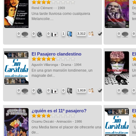
René Clément - - 1969
Do
Una tarde lluviosa como cualquiera
Te
Melancolie....
ter
0
0
0
1
3,312
0
0
El Pasajero clandestino
E
Agustín Villaronga - Drama - 1994
Ul
En una gran mansión londinense, un
Un
magnate del...
un
0
0
0
0
1,919
0
0
¿quién es el 11º pasajero?
E
Osamu Dezaki - Animación - 1986
Bo
onu Media tiene el placer de ofrecerle una
Un
de...
su.