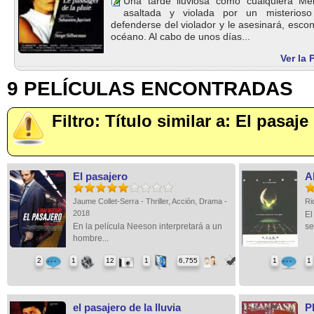
Una tarde lluviosa como cualquiera Mela
asaltada y violada por un misterioso
defenderse del violador y le asesinará, esco
océano. Al cabo de unos días...
Ver la 
9 PELÍCULAS ENCONTRADAS
Filtro: Título similar a: El pasaje
El pasajero
A
Jaume Collet-Serra - Thriller, Acción, Drama -
Ri
2018
El
En la película Neeson interpretará a un
se
hombre...
2
1
12
1
6,755
1
1
el pasajero de la lluvia
P