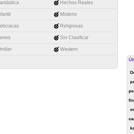
antástica
Hechos Reales
nfantil
Misterio
oliciacas
Religiosas
eries
Sin Clasificar
hriller
Western
Úl
D
p
pe
fi
m
ca
k