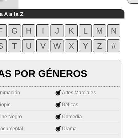
a A a la Z
F
G
H
I
J
K
L
M
N
S
T
U
V
W
X
Y
Z
#
AS POR GÉNEROS
nimación
Artes Marciales
iopic
Bélicas
ine Negro
Comedia
ocumental
Drama