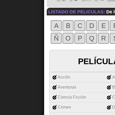
LISTADO DE PELICULAS:
De l
A
B
C
D
E
Ñ
O
P
Q
R
PELÍCUL
Acción
A
Aventuras
B
Ciencia Ficción
C
Crimen
D