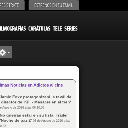
REGÍSTRATE
ESTRENOS EN TU EMAIL
ILMOGRAFÍAS
CARÁTULAS
TELE
SERIES
imas Noticias en Adictos al cine
Jamie Foxx protagonizará la reválida
 director de 'Kill - Masacre en el tren'
e Agosto de 2026 a las 06:10:05
No querrás estar en su lista. Tráiler
'Noche de paz 2'
05 de Agosto de 2026 a las
0:22