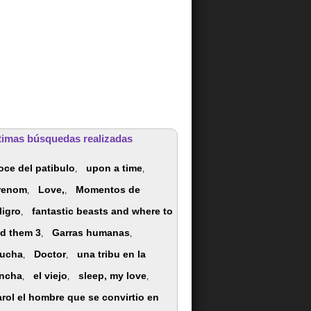
timas búsquedas realizadas
oce del patibulo
upon a time
,
,
renom
Love,
Momentos de
,
,
ligro
fantastic beasts and where to
,
nd them 3
Garras humanas
,
,
ucha
Doctor
una tribu en la
,
,
ncha
el viejo
sleep, my love
,
,
,
arol el hombre que se convirtio en