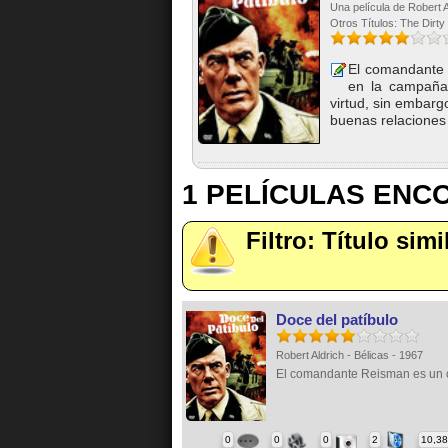
Una película de Robert A
Otros Títulos: The Dirt
El comandante 
en la campaña
virtud, sin embarg
buenas relaciones 
1 PELÍCULAS EN
Filtro: Título sim
Doce del patíbulo
Robert Aldrich - Bélicas - 1967
El comandante Reisman es un of
0
0
0
2
10,3