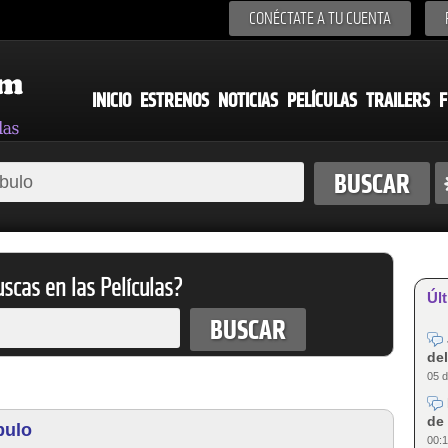
CONÉCTATE A TU CUENTA
INICIO
ESTRENOS
NOTICIAS
PELÍCULAS
TRAILERS
F
scas en las Películas?
Últ
del
05 d
de 
bulo
00:1