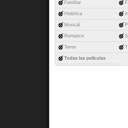
Familiar
F
Histórica
I
Musical
P
Romance
S
Terror
T
Todas las películas