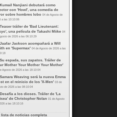
Kumail Nanjiani debutará como
ector con 'Howl', una comedia de
rror sobre hombres lobo
04 de Agosto de
 a las 10:10:06
Teaser tráiler de 'Bad Lieutenant:
yo', una película de Takashi Miike
04
gosto de 2026 a las 06:10:29
Jaafar Jackson acompañará a Will
ith en 'Supermax'
04 de Agosto de 2026 a las
0:18
Su espada, sus zapatos. Tráiler de
our Mother Your Mother Your Mother'
e Agosto de 2026 a las 18:10:04
Samara Weaving será la nueva Emma
st en el reinicio de los 'X-Men'
03 de
to de 2026 a las 08:10:04
Desafía a los dioses. Tráiler de 'La
isea' de Christopher Nolan
01 de Agosto
026 a las 18:10:16
 lista de noticias completa