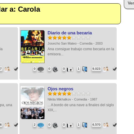
Ver
lar a: Carola
Diario de una becaria
Josecho San Mateo - Comedia - 2003
la
Ana consigue trabajo como becaria en la
emisora...
37
0
0
0
1
9,023
Ojos negros
Nikita Mikhalkov - Comedia - 1987
opa, una
... A bordo de una nave a finales del siglo
XIX,...
96
2
0
0
1
6,570