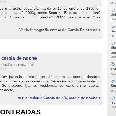
06:1
es una actriz española nacida el 10 de enero de 1980 en
 una becaria" (2003), como Beatriz. "El chocolate del loro"
del
ina. "Torrente 3: El protector" (2005), como Araceli. "Las
05 d
Ver la filmografía entera de Carola Baleztena »
de 
00:1
dir
te
2026
, carola de noche
e Armiñán - Comedia - 1969
Tok
de A
zlav, joven heredera de un país centro-europeo en donde a
volución, llega al aeropuerto de Barcelona, acompañada de un
 Se propone fijar su residencia de exilio en la capital.
Sm
alacete,...
06:1
Ver la Película Carola de día, carola de noche »
'Y
03 d
CONTRADAS