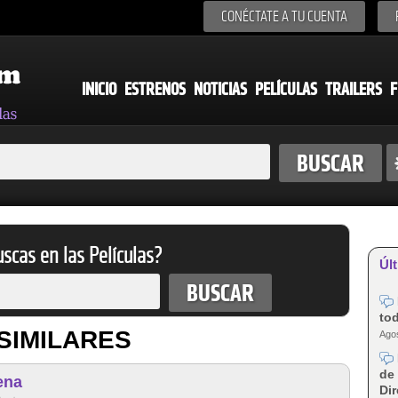
CONÉCTATE A TU CUENTA
INICIO
ESTRENOS
NOTICIAS
PELÍCULAS
TRAILERS
F
scas en las Películas?
Últ
tod
SIMILARES
Agos
de 
ena
Dir