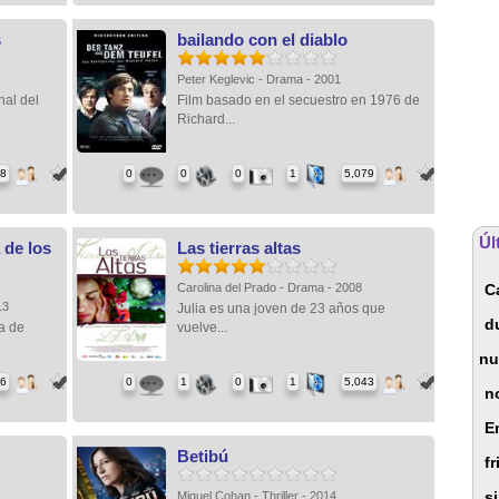
s
bailando con el diablo
Peter Keglevic - Drama - 2001
nal del
Film basado en el secuestro en 1976 de
Richard...
98
0
0
0
1
5,079
Úl
 de los
Las tierras altas
Carolina del Prado - Drama - 2008
C
013
Julia es una joven de 23 años que
d
a de
vuelve...
nu
76
0
1
0
1
5,043
n
E
Betibú
fr
s
Miguel Cohan - Thriller - 2014