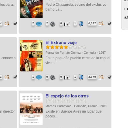
es para...
Pedro Chazarreta, vecino del exclusivo
i
barrio La...
af
34
2
2
0
1
4,622
El Extraño viaje
Fernando Fernán Gómez - Comedia - 1967
 conoce a
En un pequeño pueblo cerca de la capital
vive...
81
1
0
0
1
3,870
El espejo de los otros
Marcos Carnevale - Comedia, Drama - 2015
l director
Existe en Buenos Aires un lugar que
pocos...