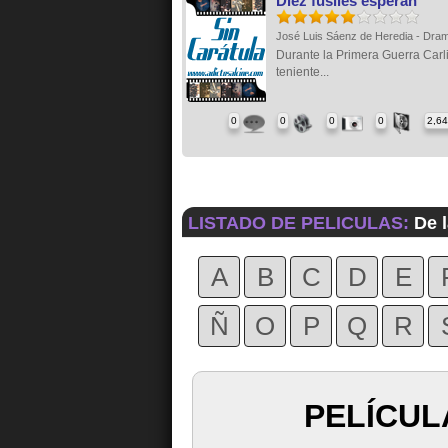
Diez fusiles esperan
José Luis Sáenz de Heredia - Dra
Durante la Primera Guerra Carl
teniente...
0
0
0
0
2,6
LISTADO DE PELICULAS:
De l
A
B
C
D
E
Ñ
O
P
Q
R
PELÍCUL