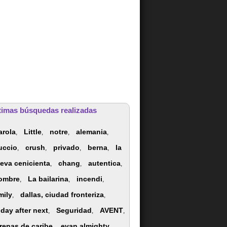
timas búsquedas realizadas
arola
Little
notre
alemania
,
,
,
,
uccio
crush
privado
berna
la
,
,
,
,
eva cenicienta
chang
autentica
,
,
,
ombre
La bailarina
incendi
,
,
,
mily
dallas, ciudad fronteriza
,
,
iday after next
Seguridad
AVENT
,
,
,
irenas de caribe
evan almighty
,
,