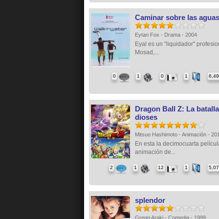
Caminar sobre las agua
Eytan Fox - Drama - 2004
Eyal es un "liquidador" profesio
Mosad,...
0
1
0
1
6,4
Dragon Ball Z: La batalla
dioses
Mitsuo Hashimoto - Animación - 2
En esta la decimocuarta películ
animación de...
2
1
12
1
5,0
splendor
Gregg Araki - Comedia - 1999