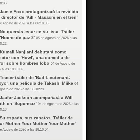
0:06
Jamie Foxx protagonizará la reválida
 director de 'Kill - Masacre en el tren'
e Agosto de 2026 a las 06:10:05
No querrás estar en su lista. Tráiler
'Noche de paz 2'
05 de Agosto de 2026 a las
0:22
Kumail Nanjiani debutará como
ector con 'Howl', una comedia de
rror sobre hombres lobo
04 de Agosto de
 a las 10:10:06
Teaser tráiler de 'Bad Lieutenant:
yo', una película de Takashi Miike
04
gosto de 2026 a las 06:10:29
Jaafar Jackson acompañará a Will
ith en 'Supermax'
04 de Agosto de 2026 a las
0:18
Su espada, sus zapatos. Tráiler de
our Mother Your Mother Your Mother'
e Agosto de 2026 a las 18:10:04