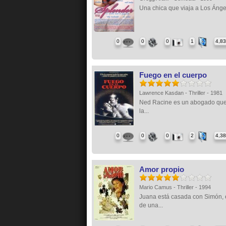
Una chica que viaja a Los Ángel
0
0
0
1
4,8
Fuego en el cuerpo
Lawrence Kasdan - Thriller - 1981
Ned Racine es un abogado que
la...
0
0
0
2
4,3
Amor propio
Mario Camus - Thriller - 1994
Juana está casada con Simón, e
de una...