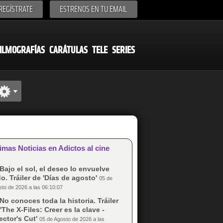
REGÍSTRATE
ESTRENOS EN TU EMAIL
ILMOGRAFÍAS
CARÁTULAS
TELE
SERIES
imas Noticias en Adictos al cine
Bajo el sol, el deseo lo envuelve
o. Tráiler de 'Días de agosto'
05 de
to de 2026 a las 06:10:07
No conoces toda la historia. Tráiler
'The X-Files: Creer es la clave -
ector's Cut'
05 de Agosto de 2026 a las