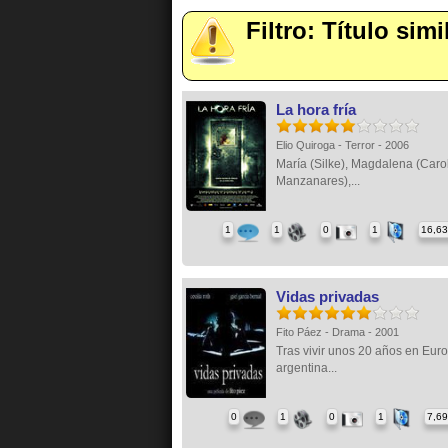
Filtro: Título simi
La hora fría
Elio Quiroga - Terror - 2006
María (Silke), Magdalena (Caro
Manzanares),...
1
1
0
1
16,6
Vidas privadas
Fito Páez - Drama - 2001
Tras vivir unos 20 años en Eur
argentina...
0
1
0
1
7,6