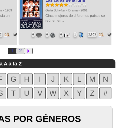
Las caras de la luna
ma - 1959
Guita Schyfter - Drama - 2001
ista un
Cinco mujeres de diferentes países se
reúnen en...
42
0
0
0
1
2,363
1
2
a A a la Z
F
G
H
I
J
K
L
M
N
S
T
U
V
W
X
Y
Z
#
AS POR GÉNEROS