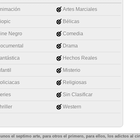
nimación
Artes Marciales
iopic
Bélicas
ine Negro
Comedia
ocumental
Drama
antástica
Hechos Reales
nfantil
Misterio
oliciacas
Religiosas
eries
Sin Clasificar
hriller
Western
gunos el septimo arte, para otros el primero, para ellos, los adictos al cin