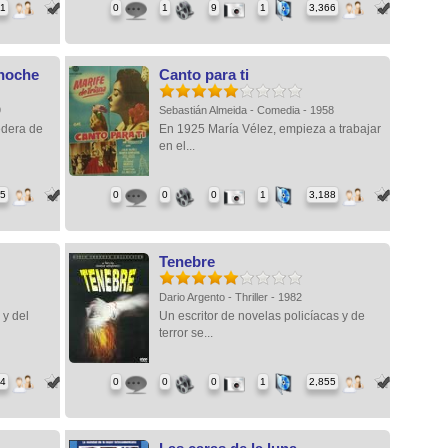
41
0
1
9
1
3,366
 noche
Canto para ti
9
Sebastián Almeida - Comedia - 1958
edera de
En 1925 María Vélez, empieza a trabajar
en el...
05
0
0
0
1
3,188
Tenebre
Dario Argento - Thriller - 1982
 y del
Un escritor de novelas policíacas y de
terror se...
74
0
0
0
1
2,855