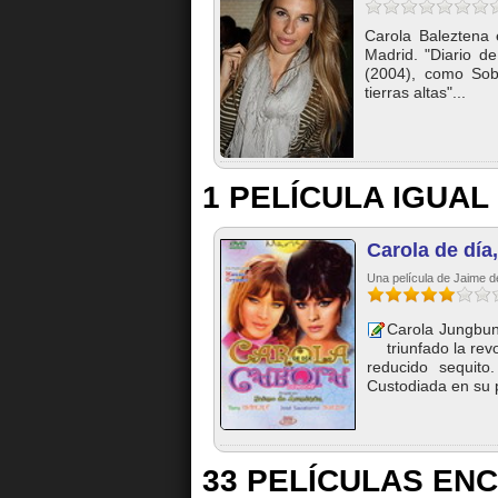
Carola Baleztena 
Madrid. "Diario de
(2004), como Sobr
tierras altas"...
1 PELÍCULA IGUAL
Carola de día
Una película de Jaime d
Carola Jungbun
triunfado la re
reducido sequito.
Custodiada en su p
33 PELÍCULAS EN