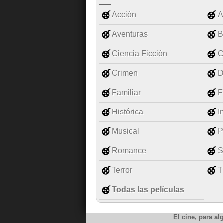
Acción
A
Aventuras
B
Ciencia Ficción
C
Crimen
D
Familiar
F
Histórica
I
Musical
P
Romance
S
Terror
T
Todas las películas
El cine, para al