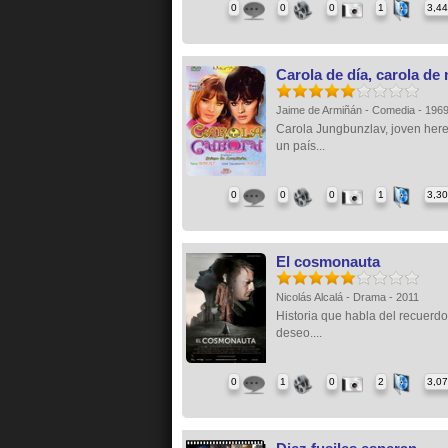
0
0
0
1
3,4
Carola de día, carola de
Jaime de Armiñán - Comedia - 196
Carola Jungbunzlav, joven her
un país...
0
0
0
1
3,3
El cosmonauta
Nicolás Alcalá - Drama - 2011
Historia que habla del recuerdo
deseo....
0
1
0
2
3,0