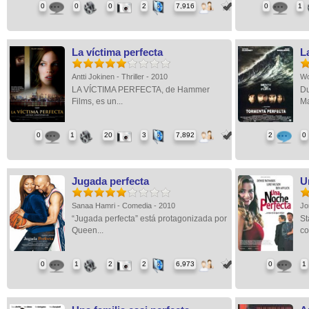
0
0
0
2
7,916
0
1
La víctima perfecta
L
Antti Jokinen - Thriller - 2010
Wo
LA VÍCTIMA PERFECTA, de Hammer
Du
Films, es un...
Ma
0
1
20
3
7,892
2
0
Jugada perfecta
U
Sanaa Hamri - Comedia - 2010
Jo
“Jugada perfecta” está protagonizada por
St
Queen...
co
0
1
2
2
6,973
0
1