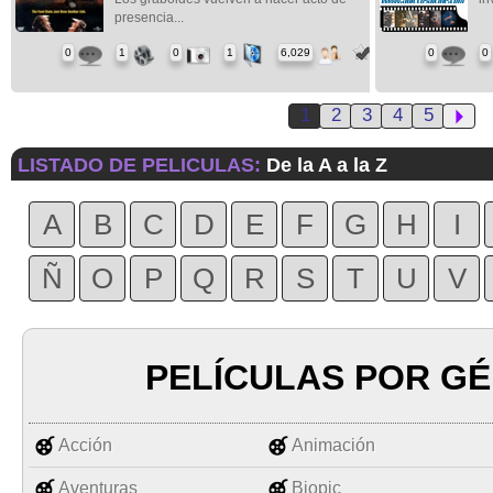
presencia...
0
1
0
1
6,029
0
0
1
2
3
4
5
LISTADO DE PELICULAS:
De la A a la Z
A
B
C
D
E
F
G
H
I
Ñ
O
P
Q
R
S
T
U
V
PELÍCULAS POR G
Acción
Animación
Aventuras
Biopic