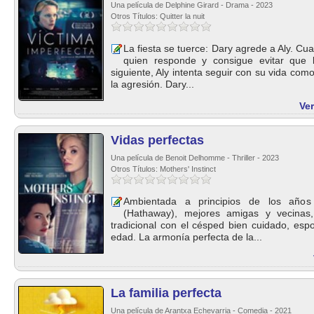
Una película de Delphine Girard - Drama - 2023
Otros Títulos: Quitter la nuit
La fiesta se tuerce: Dary agrede a Aly. Cua
quien responde y consigue evitar que 
siguiente, Aly intenta seguir con su vida como
la agresión. Dary...
Ver
Vidas perfectas
Una película de Benoit Delhomme - Thriller - 2023
Otros Títulos: Mothers' Instinct
Ambientada a principios de los años 
(Hathaway), mejores amigas y vecinas, 
tradicional con el césped bien cuidado, esp
edad. La armonía perfecta de la...
La familia perfecta
Una película de Arantxa Echevarria - Comedia - 2021