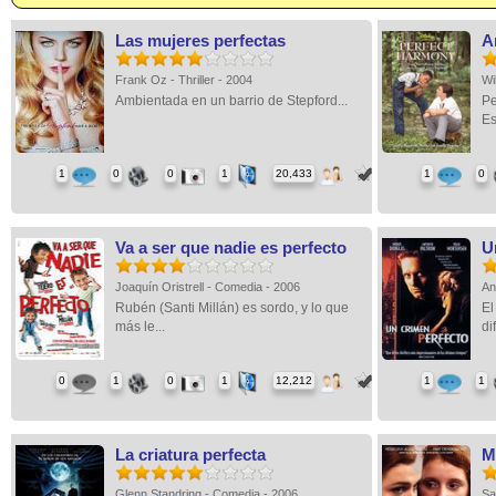
Las mujeres perfectas
A
Frank Oz - Thriller - 2004
Wi
Ambientada en un barrio de Stepford...
Pe
Es
1
0
0
1
20,433
1
0
Va a ser que nadie es perfecto
U
Joaquín Oristrell - Comedia - 2006
An
Rubén (Santi Millán) es sordo, y lo que
El
más le...
dif
0
1
0
1
12,212
1
1
La criatura perfecta
M
Glenn Standring - Comedia - 2006
Sa