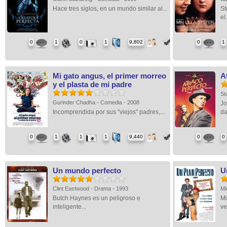
Hace tres siglos, en un mundo similar al...
St
el.
0
1
0
1
9,802
0
1
Mi gato angus, el primer morreo
A
y el plasta de mi padre
St
Gurinder Chadha - Comedia - 2008
Jo
Incomprendida por sus "viejos" padres,...
dar
0
1
1
1
9,440
0
0
Un mundo perfecto
U
Clint Eastwood - Drama - 1993
Mi
Butch Haynes es un peligroso e
Mi
inteligente...
ve