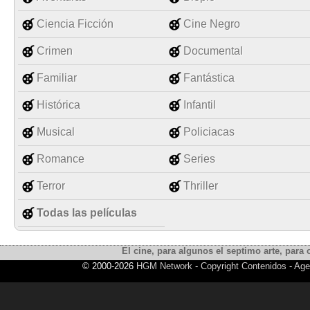
Ciencia Ficción
Cine Negro
Crimen
Documental
Familiar
Fantástica
Histórica
Infantil
Musical
Policiacas
Romance
Series
Terror
Thriller
Todas las películas
El cine, para algunos el septimo arte, para o
© 2000-2026
HGM Network
-
Copyright Contenidos
-
Age