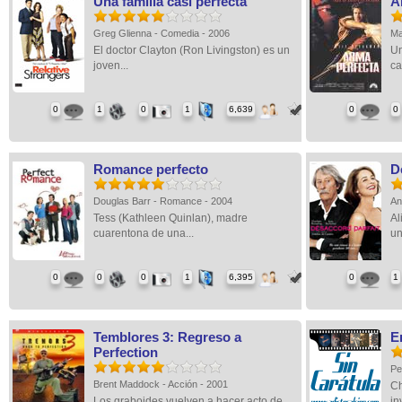
Una familia casi perfecta
A
Greg Glienna - Comedia - 2006
Ma
El doctor Clayton (Ron Livingston) es un
Un
joven...
ca
0
1
0
1
6,639
0
0
Romance perfecto
D
Douglas Barr - Romance - 2004
An
Tess (Kathleen Quinlan), madre
Al
cuarentona de una...
un
0
0
0
1
6,395
0
1
Temblores 3: Regreso a
E
Perfection
Pe
Brent Maddock - Acción - 2001
Ch
Los graboides vuelven a hacer acto de
in