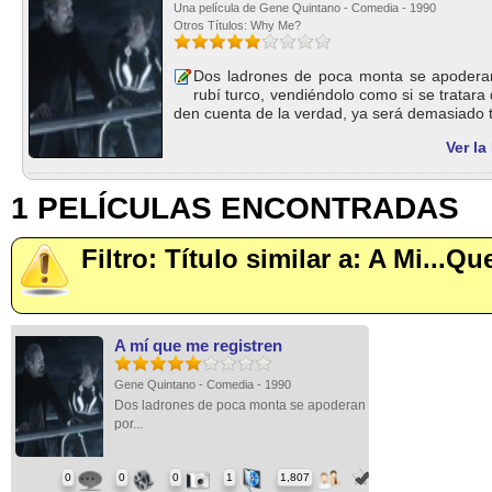
Una película de Gene Quintano - Comedia - 1990
Otros Títulos: Why Me?
Dos ladrones de poca monta se apoderan
rubí turco, vendiéndolo como si se tratar
den cuenta de la verdad, ya será demasiado ta
Ver la
1 PELÍCULAS ENCONTRADAS
Filtro: Título similar a: A Mi...Q
A mí que me registren
Gene Quintano - Comedia - 1990
Dos ladrones de poca monta se apoderan
por...
0
0
0
1
1,807