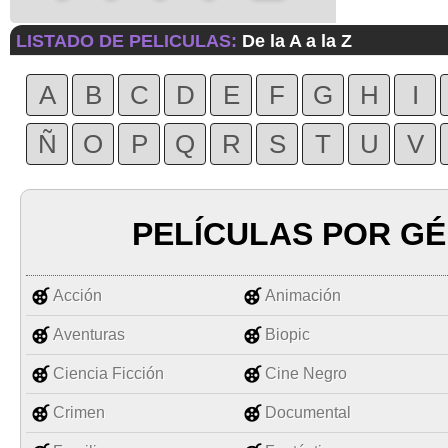
LISTADO DE PELICULAS:
De la A a la Z
A
B
C
D
E
F
G
H
I
Ñ
O
P
Q
R
S
T
U
V
PELÍCULAS POR G
Acción
Animación
Aventuras
Biopic
Ciencia Ficción
Cine Negro
Crimen
Documental