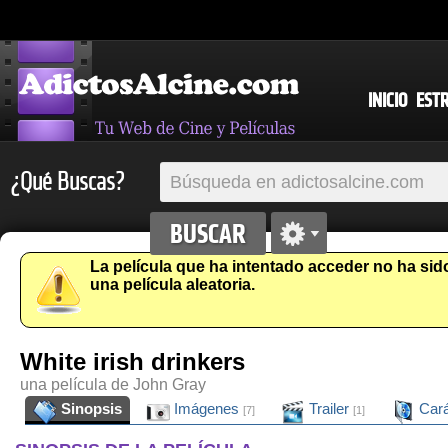
INICIO
EST
¿Qué Buscas?
La película que ha intentado acceder no ha si
una película aleatoria.
White irish drinkers
una película de John Gray
Sinopsis
Imágenes
Trailer
Cará
[7]
[1]