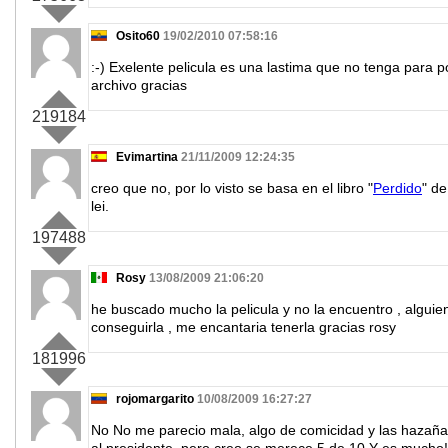
Osito60
19/02/2010 07:58:16
:-) Exelente pelicula es una lastima que no tenga para p
archivo gracias
219184
Evimartina
21/11/2009 12:24:35
creo que no, por lo visto se basa en el libro "
Perdido
" d
lei.
197488
Rosy
13/08/2009 21:06:20
he buscado mucho la pelicula y no la encuentro , algu
conseguirla , me encantaria tenerla gracias rosy
181996
rojomargarito
10/08/2009 16:27:27
No No me parecio mala, algo de comicidad y las hazaña
al presidente, pero creo se merece 5 de 10 Y es mucho!!