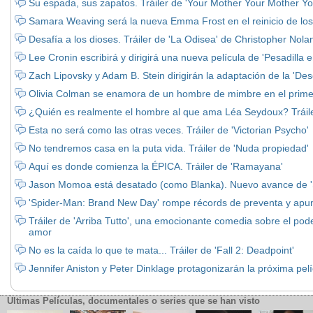
Su espada, sus zapatos. Tráiler de 'Your Mother Your Mother Yo
Samara Weaving será la nueva Emma Frost en el reinicio de los
Desafía a los dioses. Tráiler de 'La Odisea' de Christopher Nola
Lee Cronin escribirá y dirigirá una nueva película de 'Pesadilla e
Zach Lipovsky y Adam B. Stein dirigirán la adaptación de la 'D
Olivia Colman se enamora de un hombre de mimbre en el primer y
¿Quién es realmente el hombre al que ama Léa Seydoux? Tráile
Esta no será como las otras veces. Tráiler de 'Victorian Psycho'
No tendremos casa en la puta vida. Tráiler de 'Nuda propiedad'
Aquí es donde comienza la ÉPICA. Tráiler de 'Ramayana'
Jason Momoa está desatado (como Blanka). Nuevo avance de 'S
'Spider-Man: Brand New Day' rompe récords de preventa y apunt
Tráiler de 'Arriba Tutto', una emocionante comedia sobre el pode
amor
No es la caída lo que te mata... Tráiler de 'Fall 2: Deadpoint'
Jennifer Aniston y Peter Dinklage protagonizarán la próxima pelí
Últimas Películas, documentales o series que se han visto