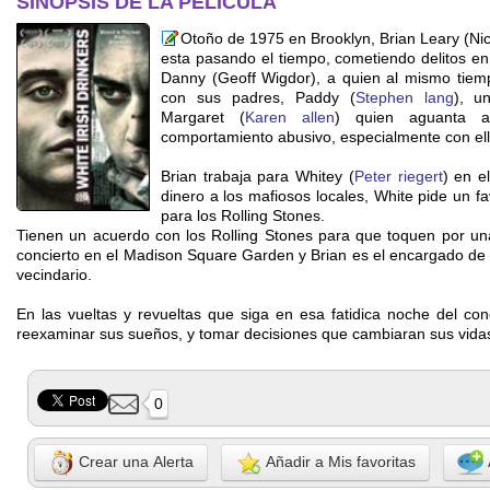
SINOPSIS DE LA PELÍCULA
Otoño de 1975 en Brooklyn, Brian Leary (Ni
esta pasando el tiempo, cometiendo delitos e
Danny (Geoff Wigdor), a quien al mismo tiem
con sus padres, Paddy (
Stephen lang
), u
Margaret (
Karen allen
) quien aguanta a
comportamiento abusivo, especialmente con ell
Brian trabaja para Whitey (
Peter riegert
) en e
dinero a los mafiosos locales, White pide un f
para los Rolling Stones.
Tienen un acuerdo con los Rolling Stones para que toquen por u
concierto en el Madison Square Garden y Brian es el encargado de h
vecindario.
En las vueltas y revueltas que siga en esa fatidica noche del co
reexaminar sus sueños, y tomar decisiones que cambiaran sus vida
0
Crear una Alerta
Añadir a Mis favoritas