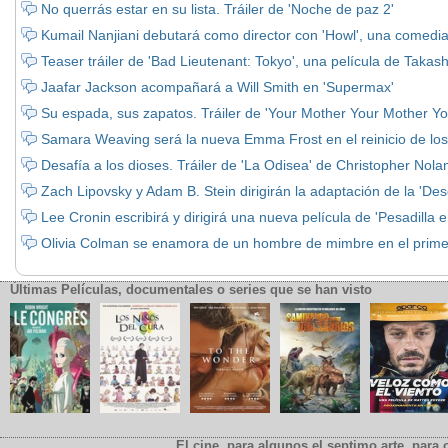
No querrás estar en su lista. Tráiler de 'Noche de paz 2'
Kumail Nanjiani debutará como director con 'Howl', una comedi
Teaser tráiler de 'Bad Lieutenant: Tokyo', una película de Takash
Jaafar Jackson acompañará a Will Smith en 'Supermax'
Su espada, sus zapatos. Tráiler de 'Your Mother Your Mother Yo
Samara Weaving será la nueva Emma Frost en el reinicio de los
Desafía a los dioses. Tráiler de 'La Odisea' de Christopher Nola
Zach Lipovsky y Adam B. Stein dirigirán la adaptación de la 'D
Lee Cronin escribirá y dirigirá una nueva película de 'Pesadilla e
Olivia Colman se enamora de un hombre de mimbre en el primer y
Últimas Películas, documentales o series que se han visto
El cine, para algunos el septimo arte, para o