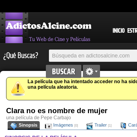
INICIO
EST
¿Qué Buscas?
La película que ha intentado acceder no ha si
una película aleatoria.
Clara no es nombre de mujer
una película de Pepe Carbajo
Sinopsis
Imágenes
Trailer
Cará
[0]
[1]