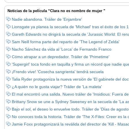
Noticias de la película “Clara no es nombre de mujer ”
Nadie abandona. Tráiler de 'Enjambre'
Lionsgate ya planea la secuela de 'Michael' tras el éxito de los 
Gareth Edwards no dirigirá la secuela de 'Jurassic World: El ren
Sam Neill forma parte del reparto de 'The Legend of Zelda'
Nacho Sánchez da vida al 'Lorca' de Fernando Franco
Cómo atrapar a un depredador. Tráiler de 'Primetime'
'Supergirl' toca fondo en taquilla y firma un récord que nadie q
¡Frendo vive! 'Cosecha sangrienta' tendrá secuela
Talia Ryder protagoniza la nueva versión de 'El gabinete del doct
¿A quién no le gusta viajar? Tráiler de 'La maleta'
El mal encontró una salida. Nuevo tráiler de 'Insidious: Fuera de
Brittany Snow se une a Sydney Sweeney en la secuela de 'La as
Bajo el sol, el deseo lo envuelve todo. Tráiler de 'Días de agosto
No conoces toda la historia. Tráiler de 'The X-Files: Creer es la c
Jamie Foxx protagonizará la reválida del director de 'Kill - Masac