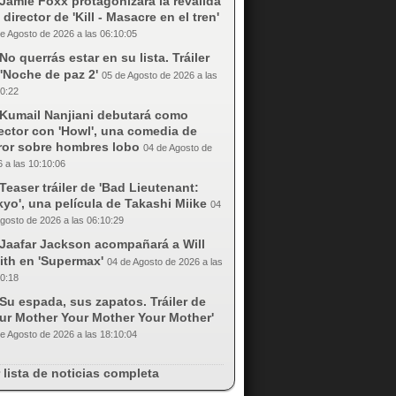
Jamie Foxx protagonizará la reválida
 director de 'Kill - Masacre en el tren'
e Agosto de 2026 a las 06:10:05
No querrás estar en su lista. Tráiler
'Noche de paz 2'
05 de Agosto de 2026 a las
0:22
Kumail Nanjiani debutará como
ector con 'Howl', una comedia de
rror sobre hombres lobo
04 de Agosto de
 a las 10:10:06
Teaser tráiler de 'Bad Lieutenant:
yo', una película de Takashi Miike
04
gosto de 2026 a las 06:10:29
Jaafar Jackson acompañará a Will
ith en 'Supermax'
04 de Agosto de 2026 a las
0:18
Su espada, sus zapatos. Tráiler de
our Mother Your Mother Your Mother'
e Agosto de 2026 a las 18:10:04
 lista de noticias completa