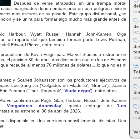
Despues de verse atrapados en una trampa mortal
del
e, estos marginados deben embarcarse en una peligrosa mision
05 d
ovecos mas oscuros de su pasado. Este grupo disfuncional, ¿se
encion y se unira para formar algo mucho mas grande antes de
de 
00:1
vid Harbour, Wyatt Russell, Hannah John-Kamen, Olga
zan un reparto del que tambien forman parte Lewis Pullman,
dell Edward Pierce, entre otros.
dir
te
a produccion de Kevin Feige para Marvel Studios a estrenar en
2026
s, el proximo 30 de abril, dos dias antes que en los de Estados
que recaude al menos 70 millones de dolares... lo que no es ni
Tok
de A
Tamez y Scarlett Johansson son los productores ejecutivos de
ano Lee Sung Jin ('Colgados en Filadelfia', 'Bronca'), Joanna
 Eric Pearson ('Thor: Ragnarok', '
Viuda negra
'), entre otros.
Sm
06:1
arvel confirmo que Pugh, Stan, Harbour, Russell, John-Kamen
n '
Vengadores: doomsday
', quinta entrega de
'
Los
stas a su estreno el 30 de abril de 2026.
'Y
03 d
 final disponible en dos versiones sensiblemente distintas: Una
al.
Ver