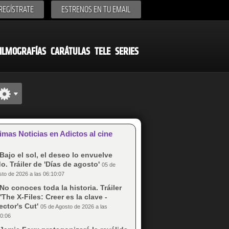
REGÍSTRATE
ESTRENOS EN TU EMAIL
ILMOGRAFÍAS
CARÁTULAS
TELE
SERIES
imas Noticias en Adictos al cine
Bajo el sol, el deseo lo envuelve
o. Tráiler de 'Días de agosto'
05 de
to de 2026 a las 06:10:07
No conoces toda la historia. Tráiler
'The X-Files: Creer es la clave -
ector's Cut'
05 de Agosto de 2026 a las
0:06