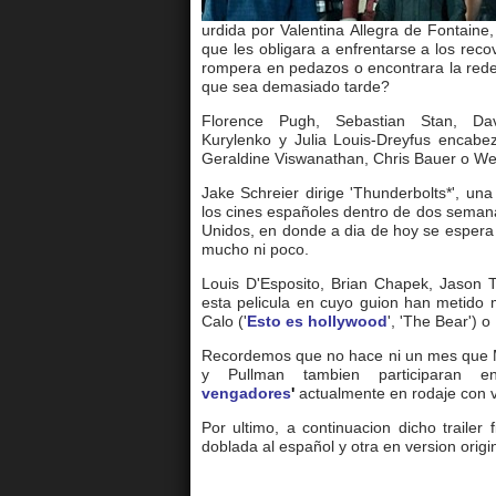
urdida por Valentina Allegra de Fontain
que les obligara a enfrentarse a los rec
rompera en pedazos o encontrara la red
que sea demasiado tarde?
Florence Pugh, Sebastian Stan, Da
Kurylenko y Julia Louis-Dreyfus encabe
Geraldine Viswanathan, Chris Bauer o Wen
Jake Schreier dirige 'Thunderbolts*', un
los cines españoles dentro de dos semana
Unidos, en donde a dia de hoy se espera 
mucho ni poco.
Louis D'Esposito, Brian Chapek, Jason 
esta pelicula en cuyo guion han metido m
Calo ('
Esto es hollywood
', 'The Bear') o
Recordemos que no hace ni un mes que M
y Pullman tambien participaran e
vengadores
'
actualmente en rodaje con vi
Por ultimo, a continuacion dicho trailer
doblada al español y otra en version origin