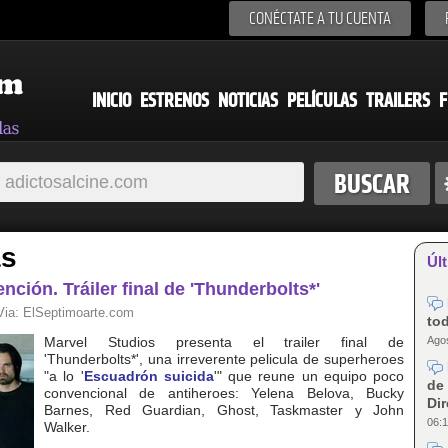
CONÉCTATE A TU CUENTA
INICIO
ESTRENOS
NOTICIAS
PELÍCULAS
TRAILERS
F
as
Últ
ción. Tráiler final de 'Thunderbolts*'
 Via:
ElSeptimoarte.com
tod
Agos
Marvel Studios presenta el trailer final de
'Thunderbolts*', una irreverente pelicula de superheroes
"a lo '
Escuadrón suicida
'" que reune un equipo poco
de 
convencional de antiheroes: Yelena Belova, Bucky
Dir
Barnes, Red Guardian, Ghost, Taskmaster y John
06:1
Walker.