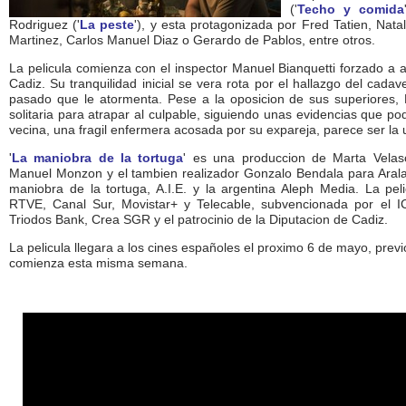
('
Techo y comida
Rodriguez ('
La peste
'), y esta protagonizada por Fred Tatien, Nat
Martinez, Carlos Manuel Diaz o Gerardo de Pablos, entre otros.
La pelicula comienza con el inspector Manuel Bianquetti forzado a a
Cadiz. Su tranquilidad inicial se vera rota por el hallazgo del cad
pasado que le atormenta. Pese a la oposicion de sus superiores,
solitaria para atrapar al culpable, siguiendo unas evidencias que po
vecina, una fragil enfermera acosada por su expareja, parece ser la 
'
La maniobra de la tortuga
' es una produccion de Marta Velas
Manuel Monzon y el tambien realizador Gonzalo Bendala para Aralan
maniobra de la tortuga, A.I.E. y la argentina Aleph Media. La peli
RTVE, Canal Sur, Movistar+ y Telecable, subvencionada por el IC
Triodos Bank, Crea SGR y el patrocinio de la Diputacion de Cadiz.
La pelicula llegara a los cines españoles el proximo 6 de mayo, prev
comienza esta misma semana.