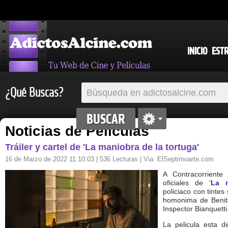
INICIO
EST
¿Qué Buscas?
Noticias de Películas
Tráiler y cartel de 'La maniobra de la tortuga'
16 de Marzo de 2022 11:10:03
| 536 Lecturas | Via:
ElSeptimoarte.com
A Contracorriente 
oficiales de '
La m
policiaco con tintes
homonima de Benito
Inspector Bianquetti
La pelicula esta di