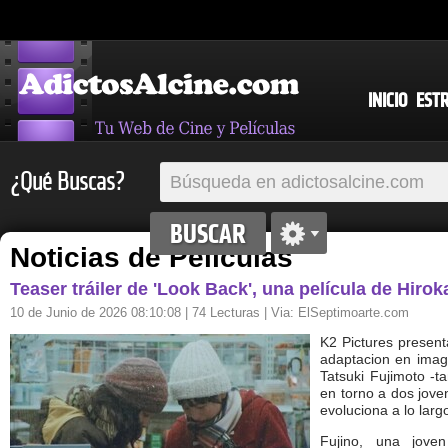
INICIO
EST
¿Qué Buscas?
Noticias de Películas
Teaser tráiler de 'Look Back', una película de Hiro
10 de Junio de 2026 08:10:08
| 74 Lecturas | Via:
ElSeptimoarte.com
K2 Pictures presenta
adaptacion en image
Tatsuki Fujimoto -
en torno a dos jove
evoluciona a lo larg
Fujino, una joven