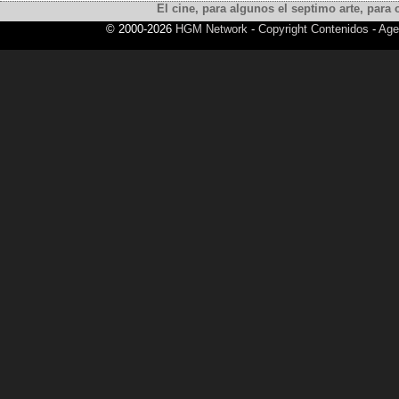
El cine, para algunos el septimo arte, para o
© 2000-2026
HGM Network
-
Copyright Contenidos
-
Age