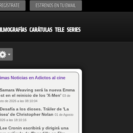
REGÍSTRATE
ESTRENOS EN TU EMAIL
ILMOGRAFÍAS
CARÁTULAS
TELE
SERIES
imas Noticias en Adictos al cine
Samara Weaving será la nueva Emma
st en el reinicio de los 'X-Men'
03 de
to de 2026 a las 08:10:04
Desafía a los dioses. Tráiler de 'La
isea' de Christopher Nolan
01 de Agosto
026 a las 18:10:16
Lee Cronin escribirá y dirigirá una