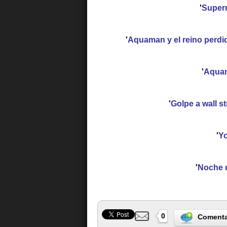
'
Super
'
Aquaman y el reino perdi
'
Aqua
'
Golpe a wall st
'
Yo
'
Noche 
0
Comenta