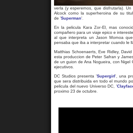
verla (y esperemos, que disfrutarla). U
Alcock como la superheroina de su titu
de '
Superman
'.
En la pelicula Kara Zor-El, mas conoc
compañero para un viaje epico e intereste
al que interpreta un Jason Momoa que 
pensaba que iba a interpretar cuando le
Matthias Schoenaerts, Eve Ridley, David
esta produccion de Peter Safran y James 
de un guion de Ana Nogueira, con Nigel 
ejecutivos.
DC Studios presenta '
Supergirl
', una p
que sera distribuida en todo el mundo po
pelicula del nuevo Universo DC, '
Clayfac
proximo 23 de octubre.