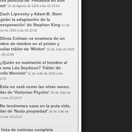
va película de 'Pesadilla en Elm
eet'
01 de Agosto de 2026 a las 02:10:04
Zach Lipovsky y Adam B. Stein
igirán la adaptación de la
esesperación' de Stephen King
01 de
to de 2026 a las 02:10:03
Olivia Colman se enamora de un
mbre de mimbre en el primer y
uliar tráiler de 'Wicker'
31 de Julio de 2026
s 08:10:08
¿Quién es realmente el hombre al
e ama Léa Seydoux? Tráiler de
ntle Monster'
31 de Julio de 2026 a las
0:15
Esta no será como las otras veces.
iler de 'Victorian Psycho'
30 de Julio de
 a las 20:10:07
No tendremos casa en la puta vida.
iler de 'Nuda propiedad'
30 de Julio de
 a las 18:10:12
 lista de noticias completa