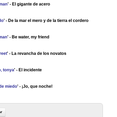
man
' - El gigante de acero
do
' - De la mar el mero y de la tierra el cordero
man
' - Be water, my friend
reet
' - La revancha de los novatos
, tonya
' - El incidente
de miedo
' - ¡Jo, que noche!
r