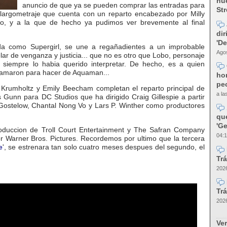
nue
anuncio de que ya se pueden comprar las entradas para
Str
n largometraje que cuenta con un reparto encabezado por Milly
lo, y a la que de hecho ya pudimos ver brevemente al final
dir
'D
ida como Supergirl, se une a regañadientes a un improbable
Agos
lar de venganza y justicia... que no es otro que Lobo, personaje
siempre lo habia querido interpretar. De hecho, es a quien
 llamaron para hacer de Aquaman...
ho
pec
 Krumholtz y Emily Beecham completan el reparto principal de
a la
Gunn para DC Studios que ha dirigido Craig Gillespie a partir
Gostelow, Chantal Nong Vo y Lars P. Winther como productores
qu
'Ge
roduccion de Troll Court Entertainment y The Safran Company
04:1
r Warner Bros. Pictures. Recordemos por ultimo que la tercera
e
', se estrenara tan solo cuatro meses despues del segundo, el
Trá
2026
Trá
2026
Ver