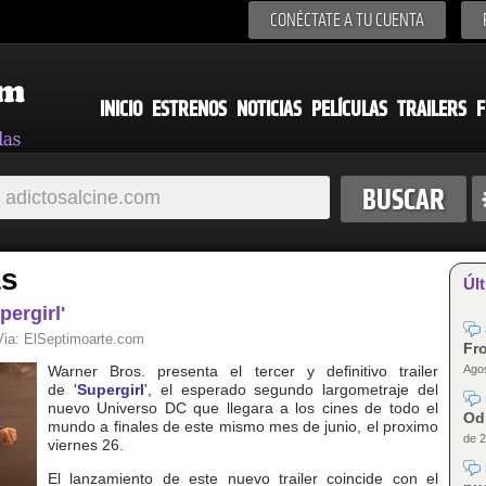
CONÉCTATE A TU CUENTA
INICIO
ESTRENOS
NOTICIAS
PELÍCULAS
TRAILERS
F
as
Últ
pergirl'
Via:
ElSeptimoarte.com
Fro
Agos
Warner Bros. presenta el tercer y definitivo trailer
de '
Supergirl
', el esperado segundo largometraje del
nuevo Universo DC que llegara a los cines de todo el
Od
mundo a finales de este mismo mes de junio, el proximo
de 2
viernes 26.
El lanzamiento de este nuevo trailer coincide con el