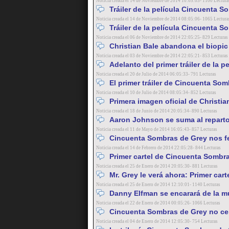
Noticia creada el 14 de Noviembre de 2014 10:05:03- 1100 Lectura
Tráiler de la película Cincuenta S
Noticia creada el 14 de Noviembre de 2014 08:05:06- 1065 Lectura
Tráiler de la película Cincuenta S
Noticia creada el 06 de Noviembre de 2014 22:05:25- 829 Lecturas
Christian Bale abandona el biopic
Noticia creada el 03 de Noviembre de 2014 22:05:21- 853 Lecturas
Adelanto del primer tráiler de la 
Noticia creada el 20 de Julio de 2014 06:05:33- 791 Lecturas
El primer tráiler de Cincuenta Somb
Noticia creada el 10 de Julio de 2014 08:05:34- 852 Lecturas
Primera imagen oficial de Christi
Noticia creada el 18 de Junio de 2014 20:05:34- 890 Lecturas
Aaron Johnson se suma al reparto
Noticia creada el 11 de Mayo de 2014 16:05:43- 857 Lecturas
Cincuenta Sombras de Grey nos fel
Noticia creada el 14 de Febrero de 2014 22:05:28- 844 Lecturas
Primer cartel de Cincuenta Sombra
Noticia creada el 25 de Enero de 2014 20:05:30- 881 Lecturas
Mr. Grey le verá ahora: Primer car
Noticia creada el 25 de Enero de 2014 12:10:01- 1140 Lecturas
Danny Elfman se encarará de la m
Noticia creada el 22 de Enero de 2014 00:05:26- 1066 Lecturas
Cincuenta Sombras de Grey no cen
Noticia creada el 04 de Enero de 2014 12:05:30- 754 Lecturas