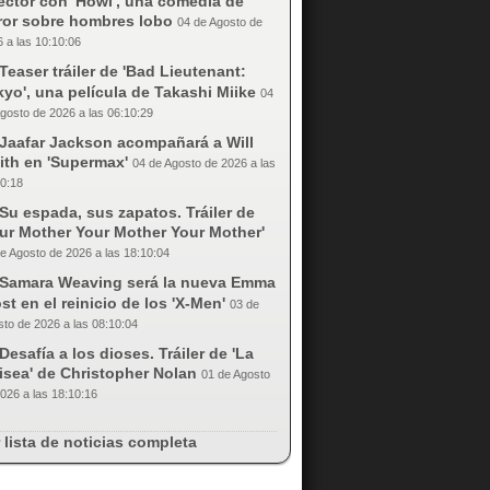
ector con 'Howl', una comedia de
rror sobre hombres lobo
04 de Agosto de
 a las 10:10:06
Teaser tráiler de 'Bad Lieutenant:
yo', una película de Takashi Miike
04
gosto de 2026 a las 06:10:29
Jaafar Jackson acompañará a Will
ith en 'Supermax'
04 de Agosto de 2026 a las
0:18
Su espada, sus zapatos. Tráiler de
our Mother Your Mother Your Mother'
e Agosto de 2026 a las 18:10:04
Samara Weaving será la nueva Emma
st en el reinicio de los 'X-Men'
03 de
to de 2026 a las 08:10:04
Desafía a los dioses. Tráiler de 'La
isea' de Christopher Nolan
01 de Agosto
026 a las 18:10:16
 lista de noticias completa