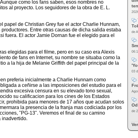
dir
 Aunque como los fans saben, esos nombres no
te
os al proyecto. Los seguidores de la obra de E. L.
2026
el papel de Christian Grey fue el actor Charlie Hunnam,
Tok
 productores. Entre otras causas de dicha salida estaba
de A
si fuera. El actor Jamie Dornan fue el elegido para el
Sm
s elegidas para el filme, pero en su caso era Alexis
06:1
iento de fans en Internet, su nombre se situaba como la
io a la hija de Melanie Griffith del papel principal de la
'Y
03 d
bien preferia inicialmente a Charlie Hunnam como
obligada a ceñirse a las imposiciones del estudio para el
Fro
o tendra excesiva censura en su elevado tono sexual,
Agos
ido su calificacion para los cines de los Estados
cir, prohibida para menores de 17 años que acudan solos
Od
 mermara la presencia de la franja mas codiciada por los
de 2
ciones, "PG-13". Veremos el final de su camino
 inadvertido.
Ver