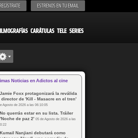
REGÍSTRATE
ESTRENOS EN TU EMAIL
ILMOGRAFÍAS
CARÁTULAS
TELE
SERIES
imas Noticias en Adictos al cine
Jamie Foxx protagonizará la reválida
 director de 'Kill - Masacre en el tren'
e Agosto de 2026 a las 06:10:05
No querrás estar en su lista. Tráiler
'Noche de paz 2'
05 de Agosto de 2026 a las
0:22
Kumail Nanjiani debutará como