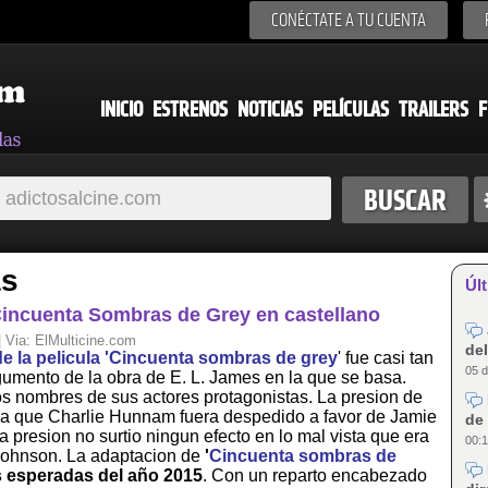
CONÉCTATE A TU CUENTA
INICIO
ESTRENOS
NOTICIAS
PELÍCULAS
TRAILERS
F
as
Últ
 Cincuenta Sombras de Grey en castellano
| Via:
ElMulticine.com
del
 la pelicula '
Cincuenta sombras de grey
' fue casi tan
05 d
umento de la obra de E. L. James en la que se basa.
s nombres de sus actores protagonistas. La presion de
para que Charlie Hunnam fuera despedido a favor de Jamie
de 
presion no surtio ningun efecto en lo mal vista que era
00:1
Johnson. La adaptacion de
'
Cincuenta sombras de
s esperadas del año 2015
. Con un reparto encabezado