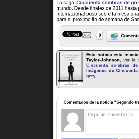
La saga '
Cincuenta sombras de gre
mundo. Desde finales de 2011 hasta p
internacional puso sobre la mesa una
para el proximo fin de semana de San
0
Comenta
Esta noticia esta relac
Taylor-Johnson
, ver la
Cincuenta sombras de
Imágenes de Cincuenta
grey,
Comentarios de la noticia “Segundo trá