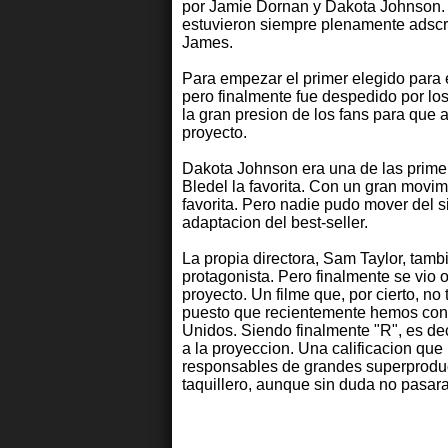
por Jamie Dornan y Dakota Johnson.
estuvieron siempre plenamente adscrit
James.
Para empezar el primer elegido para 
pero finalmente fue despedido por los
la gran presion de los fans para que a
proyecto.
Dakota Johnson era una de las primera
Bledel la favorita. Con un gran movim
favorita. Pero nadie pudo mover del sit
adaptacion del best-seller.
La propia directora, Sam Taylor, tam
protagonista. Pero finalmente se vio 
proyecto. Un filme que, por cierto, n
puesto que recientemente hemos conoc
Unidos. Siendo finalmente "R", es de
a la proyeccion. Una calificacion que
responsables de grandes superproduc
taquillero, aunque sin duda no pasara