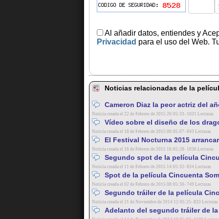
Al añadir datos, entiendes y Ace
Privacidad
para el uso del Web. Tu
Noticias relacionadas de la pelíc
Cameron Diaz la peor actriz del añ
Noticia creada el 22 de Febrero de 2015 20:05:33- 1031 Lecturas
Vídeo sobre el diseño de los drago
Noticia creada el 18 de Febrero de 2015 00:05:07- 843 Lecturas
El Festival Nocturna 2015 arrancar
Noticia creada el 16 de Febrero de 2015 16:05:28- 1036 Lecturas
Segundo spot de la película Cinc
Noticia creada el 11 de Febrero de 2015 14:05:32- 834 Lecturas
Spot de la película Cincuenta Som
Noticia creada el 02 de Febrero de 2015 08:05:30- 749 Lecturas
Segundo tráiler de la película Cin
Noticia creada el 21 de Noviembre de 2014 12:05:25- 833 Lecturas
Adelanto del segundo tráiler de l