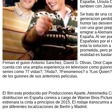
Esparbe, Ursula C
tambien con Javi
Se trata de una c
generacion perdida
humor las desvent
con una gran prep
emigrar a Alemania
España. Al ver por
Españoles por el
esta la solucion a
prometida, pero p
realidad es basta
Firman el guion Antonio Sanchez, David S. Olivas, Oriol Cape
cuenta con una amplia experiencia en television como guionis
series como ?7 vidas?, ?Aida?, ?Fenomenos? o ?Los Quien?; 
de los guiones de sus anteriores peliculas.
El film esta producido por Producciones Aparte, Atresmedia Ci
distribucion en España correra a cargo de Warner Bros Pictur
estrenara la cinta a principios de 2015. El rodaje transcurrira
por diferentes localizaciones de Berlin y Madrid.