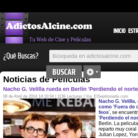
INICIO
EST
¿Qué Buscas?
Noticias de Películas
Nacho G. Velilla rueda en Berlín 'Perdiendo el nort
08 de Abril de 2014 14:10:04
| 1136 Lecturas | Via:
ElSeptimoarte.com
Nacho G. Velilla
como '
Fuera de 
feos
', se encuent
'
Perdiendo el nor
Berlin. La pelicul
reparto muy cora
Julian Lopez, Yon