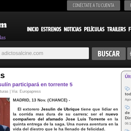
CONÉCTATE A TU CUENTA
INICIO
ESTRENOS
NOTICIAS
PELÍCULAS
TRAILERS
F
as
Últ
lín participará en torrente 5
turas | Via:
Europapress
tod
Agos
MADRID, 13 Nov. (CHANCE) -
El extorero
Jesulin de Ubrique
tiene que lidiar en
de 
la corrida mas dura de su carrera: ser el
nuevo
Dir
compañero del afamado Jose Luis Torrente
en la
quinta entrega de la saga. Una nueva aventura en la
06:1
vida del diestro que le ha llenado de felicidad.