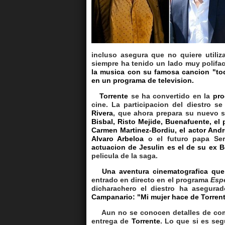
incluso asegura que no quiere utiliz
siempre ha tenido un lado muy polifac
la musica con su famosa cancion "to
en un programa de television.
Torrente
se ha convertido en la
pro
cine. La participacion del diestro 
Rivera
, que ahora prepara su nuevo s
Bisbal, Risto Mejide, Buenafuente, el
Carmen Martinez-Bordiu, el actor Andr
Alvaro Arbeloa
o el futuro papa Ser
actuacion de Jesulin es el de su ex B
pelicula de la saga.
Una aventura cinematografica que 
entrado en directo en el programa
Esp
dicharachero el diestro ha asegur
Campanario: "Mi mujer hace de Torrent
Aun no se conocen detalles de como s
entrega de
Torrente
. Lo que si es seg