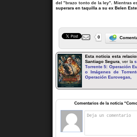
del "brazo tonto de la ley". Mientras
superara en taquilla a su ex Belen Est
0
Coment
Esta noticia esta relac
Santiago Segura
, ver la
s
Torrente 5: Operación E
o
Imágenes de Torren
Operación Eurovegas,
Comentarios de la noticia “Como 