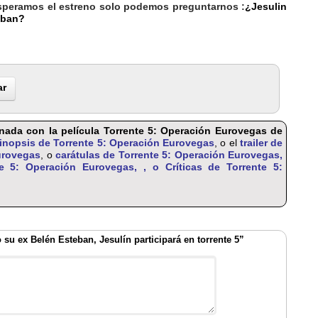
 esperamos el estreno solo podemos preguntarnos :
¿Jesulin
eban?
ar
ionada con la película Torrente 5: Operación Eurovegas de
inopsis de Torrente 5: Operación Eurovegas
, o el
trailer de
urovegas
, o
carátulas de Torrente 5: Operación Eurovegas,
te 5: Operación Eurovegas, , o
Críticas de Torrente 5:
su ex Belén Esteban, Jesulín participará en torrente 5”