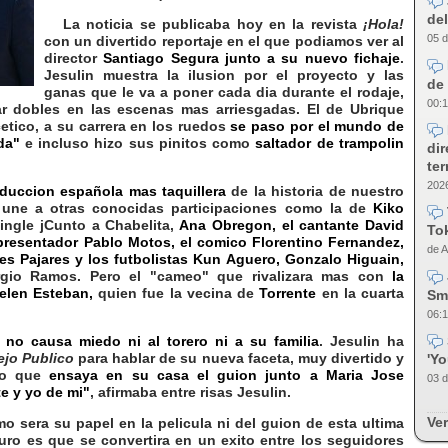
del
La noticia se publicaba hoy en la revista
¡Hola!
05 d
con un divertido reportaje en el que podiamos ver al
director
Santiago Segura junto a su nuevo fichaje
.
Jesulin muestra la ilusion por el proyecto y las
de 
ganas que le va a poner cada dia durante el rodaje,
00:1
ar dobles en las escenas mas arriesgadas. El de Ubrique
etico, a su carrera en los ruedos
se paso por el mundo de
da"
e incluso hizo sus pinitos como
saltador de trampolin
dir
te
2026
duccion española mas taquillera
de la historia de nuestro
se une a otras conocidas participaciones como la de
Kiko
ingle jCunto a Chabelita,
Ana Obregon, el cantante David
Tok
 presentador Pablo Motos, el comico Florentino Fernandez,
de A
es Pajares y los futbolistas Kun Aguero, Gonzalo Higuain,
gio Ramos. Pero el "cameo" que rivalizara mas con
la
elen Esteban,
quien fue la vecina de
Torrente
en la cuarta
Sm
06:1
no causa miedo ni al torero ni a su familia
. Jesulin ha
ejo Publico
para hablar de su nueva faceta, muy divertido y
'Y
ado que
ensaya en su casa el guion junto a Maria Jose
03 d
e y yo de mi"
, afirmaba entre risas Jesulin.
Ver
era su papel en la pelicula ni del guion de esta ultima
uro es que se convertira en un exito entre los seguidores