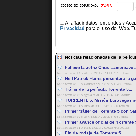
Al añadir datos, entiendes y Ace
Privacidad
para el uso del Web. Tu
Noticias relacionadas de la pelíc
Fallece la actriz Chus Lampreave a
Noticia creada el 04 de Abril de 2016 20:10:04- 747 Lecturas
Neil Patrick Harris presentará la g
Noticia creada el 16 de Octubre de 2014 00:05:24- 607 Lecturas
Tráiler de la película Torrente 5...
Noticia creada el 08 de agosto de 2014 22:05:32- 634 Lecturas
TORRENTE 5, Misión Eurovegas se 
Noticia creada el 11 de Junio de 2014 11:33:17- 947 Lecturas
Primer tráiler de Torrente 5 con S
Noticia creada el 02 de Abril de 2014 20:05:34- 908 Lecturas
Primer avance oficial de 'Torrente 5
Noticia creada el 31 de Marzo de 2014 20:10:05- 643 Lecturas
Fin de rodaje de Torrente 5...