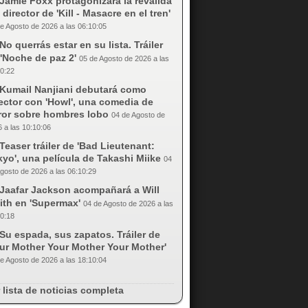
Jamie Foxx protagonizará la reválida
 director de 'Kill - Masacre en el tren'
e Agosto de 2026 a las 06:10:05
No querrás estar en su lista. Tráiler
'Noche de paz 2'
05 de Agosto de 2026 a las
0:22
Kumail Nanjiani debutará como
ector con 'Howl', una comedia de
rror sobre hombres lobo
04 de Agosto de
 a las 10:10:06
Teaser tráiler de 'Bad Lieutenant:
yo', una película de Takashi Miike
04
gosto de 2026 a las 06:10:29
Jaafar Jackson acompañará a Will
ith en 'Supermax'
04 de Agosto de 2026 a las
0:18
Su espada, sus zapatos. Tráiler de
our Mother Your Mother Your Mother'
e Agosto de 2026 a las 18:10:04
 lista de noticias completa