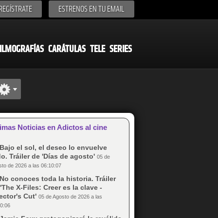
REGÍSTRATE
ESTRENOS EN TU EMAIL
ILMOGRAFÍAS
CARÁTULAS
TELE
SERIES
imas Noticias en Adictos al cine
Bajo el sol, el deseo lo envuelve
o. Tráiler de 'Días de agosto'
05 de
to de 2026 a las 06:10:07
No conoces toda la historia. Tráiler
'The X-Files: Creer es la clave -
ector's Cut'
05 de Agosto de 2026 a las
0:06