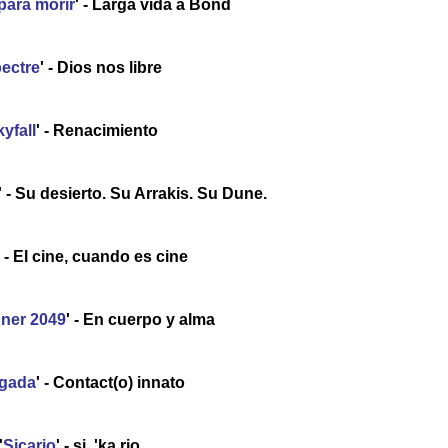
para morir
' - Larga vida a Bond
ectre
' - Dios nos libre
yfall
' - Renacimiento
' - Su desierto. Su Arrakis. Su Dune.
' - El cine, cuando es cine
nner 2049
' - En cuerpo y alma
egada
' - Contact(o) innato
'
Sicario
' - si. 'ka.rjo