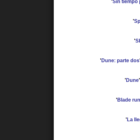
'
Sin tiempo 
'
Sp
'
Sk
'
Dune: parte dos
'
Dune
'
Blade ru
'
La ll