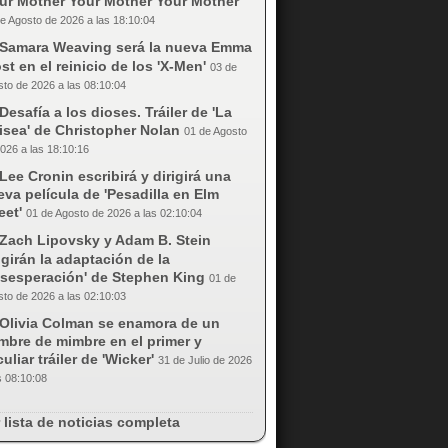
our Mother Your Mother Your Mother'
e Agosto de 2026 a las 18:10:04
Samara Weaving será la nueva Emma
st en el reinicio de los 'X-Men'
03 de
to de 2026 a las 08:10:04
Desafía a los dioses. Tráiler de 'La
isea' de Christopher Nolan
01 de Agosto
026 a las 18:10:16
Lee Cronin escribirá y dirigirá una
va película de 'Pesadilla en Elm
eet'
01 de Agosto de 2026 a las 02:10:04
Zach Lipovsky y Adam B. Stein
igirán la adaptación de la
esesperación' de Stephen King
01 de
to de 2026 a las 02:10:03
Olivia Colman se enamora de un
mbre de mimbre en el primer y
uliar tráiler de 'Wicker'
31 de Julio de 2026
s 08:10:08
 lista de noticias completa