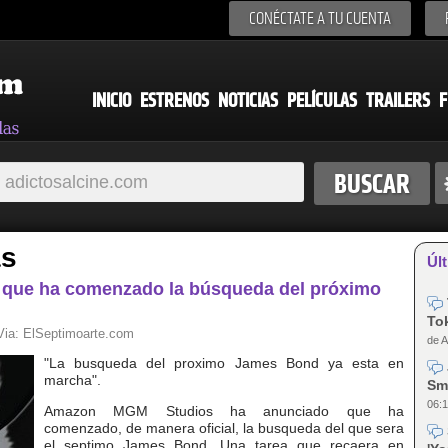
CONÉCTATE A TU CUENTA
INICIO
ESTRENOS
NOTICIAS
PELÍCULAS
TRAILERS
F
as
Últ
que ha comenzado la búsqueda del próximo
Tok
 Via:
ElSeptimoarte.com
de A
"La busqueda del proximo James Bond ya esta en
marcha".
Sm
06:1
Amazon MGM Studios ha anunciado que ha
comenzado, de manera oficial, la busqueda del que sera
el septimo James Bond. Una tarea que recaera en