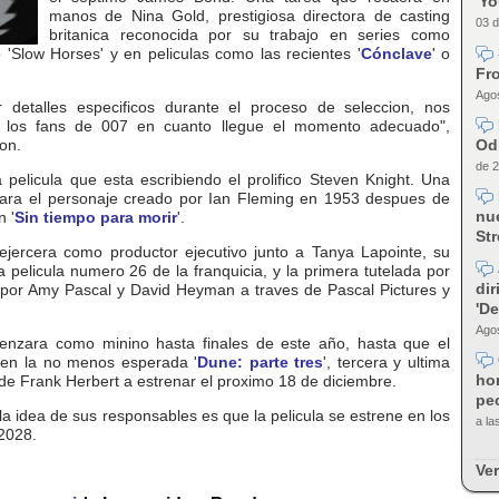
'Y
manos de Nina Gold, prestigiosa directora de casting
03 d
britanica reconocida por su trabajo en series como
o 'Slow Horses' y en peliculas como las recientes '
Cónclave
' o
Fro
Agos
 detalles especificos durante el proceso de seleccion, nos
n los fans de 007 en cuanto llegue el momento adecuado",
Od
on.
de 2
a pelicula que esta escribiendo el prolifico Steven Knight. Una
ara el personaje creado por Ian Fleming en 1953 despues de
nue
n '
Sin tiempo para morir
'.
Str
 ejercera como productor ejecutivo junto a Tanya Lapointe, su
a pelicula numero 26 de la franquicia, y la primera tutelada por
dir
or Amy Pascal y David Heyman a traves de Pascal Pictures y
'D
Agos
nzara como minino hasta finales de este año, hasta que el
r en la no menos esperada '
Dune: parte tres
', tercera y ultima
ho
a de Frank Herbert a estrenar el proximo 18 de diciembre.
pec
a idea de sus responsables es que la pelicula se estrene en los
a la
2028.
Ver