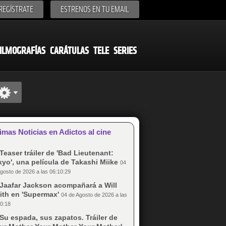
REGÍSTRATE
ESTRENOS EN TU EMAIL
ILMOGRAFÍAS
CARÁTULAS
TELE
SERIES
imas Noticias en Adictos al cine
Teaser tráiler de 'Bad Lieutenant:
yo', una película de Takashi Miike
04
gosto de 2026 a las 06:10:29
Jaafar Jackson acompañará a Will
ith en 'Supermax'
04 de Agosto de 2026 a las
0:18
Su espada, sus zapatos. Tráiler de