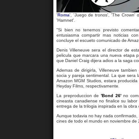
'
Roma
', 'Juego de tronos', 'The Crown' 
'Hamnet'.
"Si bien no tenemos previsto comentar
entusiasma compartir mas noticias co
concluye el escueto comunicado de Amaz
Denis Villeneuve sera el director de est
pelicula que marcara una nueva etapa p
que Daniel Craig dijera adios a la saga co
Ademas de dirigirla, Villeneuve tambien
socia y pareja sentimental. La que sera l
Amazon MGM Studios, estara producida p
Heyday Films, respectivamente.
La preproduccion de
'Bond 26'
no come
cineasta canadiense no finalice su labo
entrega de la trilogia inspirada en la obr
Aunque todavia no hay nada confirmado, l
cines de todo el mundo en noviembre de 