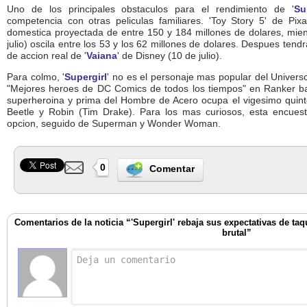
Uno de los principales obstaculos para el rendimiento de '
Su
competencia con otras peliculas familiares. 'Toy Story 5' de Pix
domestica proyectada de entre 150 y 184 millones de dolares, mien
julio) oscila entre los 53 y los 62 millones de dolares. Despues tend
de accion real de '
Vaiana
' de Disney (10 de julio).
Para colmo, '
Supergirl
' no es el personaje mas popular del Univer
"Mejores heroes de DC Comics de todos los tiempos" en Ranker bas
superheroina y prima del Hombre de Acero ocupa el vigesimo quinto 
Beetle y Robin (Tim Drake). Para los mas curiosos, esta encues
opcion, seguido de Superman y Wonder Woman.
0
Comentar
Comentarios de la noticia “'Supergirl' rebaja sus expectativas de ta
brutal”