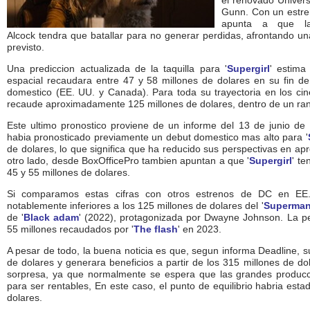
el renovado Univer
Gunn. Con un estren
apunta a que la 
Alcock tendra que batallar para no generar perdidas, afrontando u
previsto.
Una prediccion actualizada de la taquilla para '
Supergirl
' estima
espacial recaudara entre 47 y 58 millones de dolares en su fin 
domestico (EE. UU. y Canada). Para toda su trayectoria en los ci
recaude aproximadamente 125 millones de dolares, dentro de un ran
Este ultimo pronostico proviene de un informe del 13 de junio de B
habia pronosticado previamente un debut domestico mas alto para '
de dolares, lo que significa que ha reducido sus perspectivas en a
otro lado, desde BoxOfficePro tambien apuntan a que '
Supergirl
' t
45 y 55 millones de dolares.
Si comparamos estas cifras con otros estrenos de DC en EE.
notablemente inferiores a los 125 millones de dolares del '
Superma
de '
Black adam
' (2022), protagonizada por Dwayne Johnson. La pel
55 millones recaudados por '
The flash
' en 2023.
A pesar de todo, la buena noticia es que, segun informa Deadline, s
de dolares y generara beneficios a partir de los 315 millones de dol
sorpresa, ya que normalmente se espera que las grandes producc
para ser rentables, En este caso, el punto de equilibrio habria est
dolares.