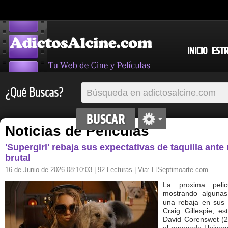
INICIO
EST
¿Qué Buscas?
Noticias de Películas
'Supergirl' rebaja sus expectativas de taquilla an
brutal
16 de Junio de 2026 08:10:03
| 92 Lecturas | Via:
ElSeptimoarte.com
La proxima peli
mostrando algunas 
una rebaja en sus p
Craig Gillespie, es
David Corenswet (2