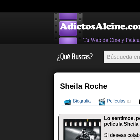
¿Qué Buscas?
Sheila Roche
Biografia
Películas
[1]
Lo sentimos, p
película Sheil
Si deseas colab