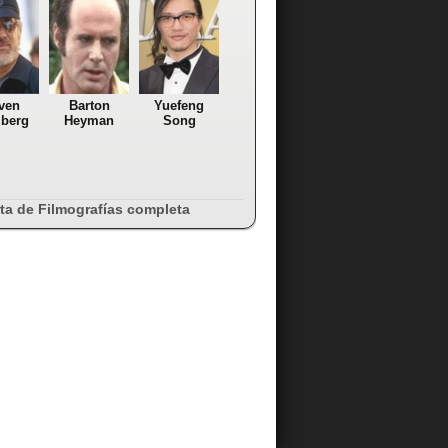
ven
Barton
Yuefeng
lberg
Heyman
Song
sta de Filmografías completa