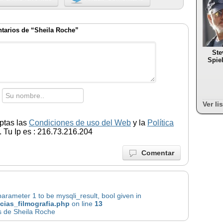
tarios de “Sheila Roche”
Ste
Spie
Ver li
ptas las
Condiciones de uso del Web
y la
Política
 Tu Ip es : 216.73.216.204
Comentar
rameter 1 to be mysqli_result, bool given in
icias_filmografia.php
on line
13
s de Sheila Roche