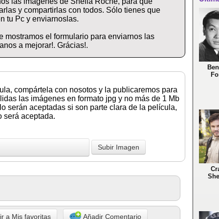
anos las imagenes de Sheila Roche, para que
rlas y compartirlas con todos. Sólo tienes que
n tu Pc y enviarnoslas.
e mostramos el formulario para enviarnos las
nos a mejorar!. Grácias!.
Ben
Fo
cula, compártela con nosotos y la publicaremos para
lidas las imágenes en formato jpg y no más de 1 Mb
 serán aceptadas si son parte clara de la película,
no será aceptada.
Cr
She
r a Mis favoritas
Añadir Comentario