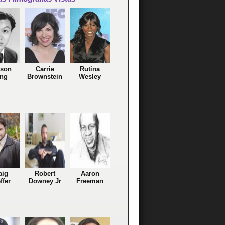
son
Carrie
Rutina
ng
Brownstein
Wesley
aig
Robert
Aaron
ffer
Downey Jr
Freeman