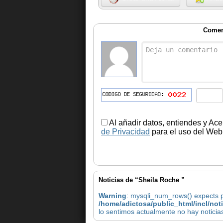
Comen
Al añadir datos, entiendes y Ace
de Privacidad
para el uso del Web.
Noticias de “Sheila Roche ”
Warning
: mysqli_num_rows() expects pa
/home/adictosa/public_html/incl/not
lo sentimos actualmente no hay noticia