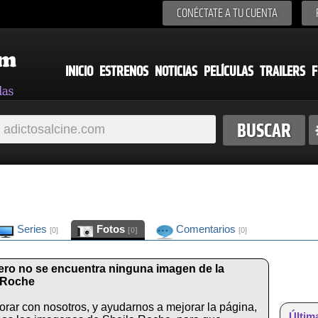
CONÉCTATE A TU CUENTA
INICIO
ESTRENOS
NOTICIAS
PELÍCULAS
TRAILERS
F
Series
Fotos
Comentarios
[0]
[0]
[0]
ero no se encuentra ninguna imagen de la
a Roche
orar con nosotros, y ayudarnos a mejorar la página,
Últim