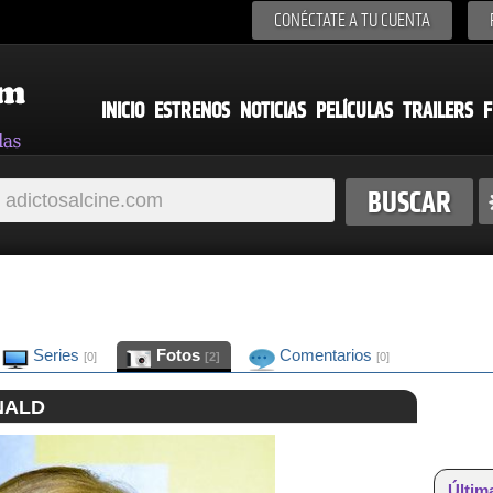
CONÉCTATE A TU CUENTA
INICIO
ESTRENOS
NOTICIAS
PELÍCULAS
TRAILERS
F
Series
Fotos
Comentarios
[0]
[2]
[0]
NALD
Últim