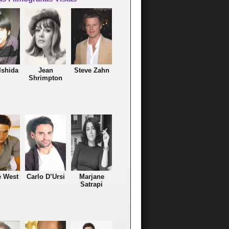
Ishida
Jean
Steve Zahn
Shrimpton
 West
Carlo D’Ursi
Marjane
Satrapi